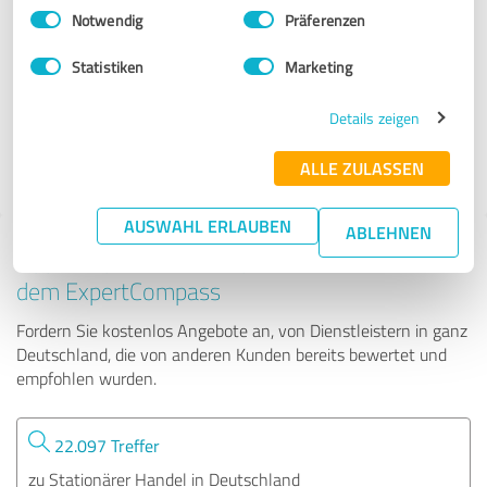
Einwilligungsauswahl
Impressum
|
Datenschutzbestimmungen
Notwendig
Präferenzen
Wohnungsbaugenossenschaft Halberstadt eG
Statistiken
Marketing
257 Bewertungen
Details zeigen
ALLE ZULASSEN
AUSWAHL ERLAUBEN
ABLEHNEN
Tipp: Die passenden Experten finden - mit
dem ExpertCompass
Fordern Sie kostenlos Angebote an, von Dienstleistern in ganz
Deutschland, die von anderen Kunden bereits bewertet und
empfohlen wurden.
22.097 Treffer
zu Stationärer Handel in Deutschland