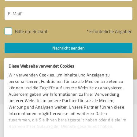
Bitte um Rückruf
* Erforderliche Angaben
Nachricht senden
Ich stimme den
Datenschutzbestimmungen
zu.
Diese Webseite verwendet Cookies
Wir verwenden Cookies, um Inhalte und Anzeigen zu
personalisieren, Funktionen für soziale Medien anbieten zu
können und die Zugriffe auf unsere Website zu analysieren.
Profil aktiv seit 27.01.2021 |
Letzte Aktualisierung: 01.03.2021
|
Profil
Außerdem geben wir Informationen zu Ihrer Verwendung
melden
unserer Website an unsere Partner für soziale Medien,
Werbung und Analysen weiter. Unsere Partner führen diese
Informationen möglicherweise mit weiteren Daten
Erfahrungen zu weiteren
zusammen, die Sie ihnen bereitgestellt haben oder die sie im
Anbietern aus dem Bereich
Rahmen Ihrer Nutzung der Dienste gesammelt haben.
Stationärer Handel