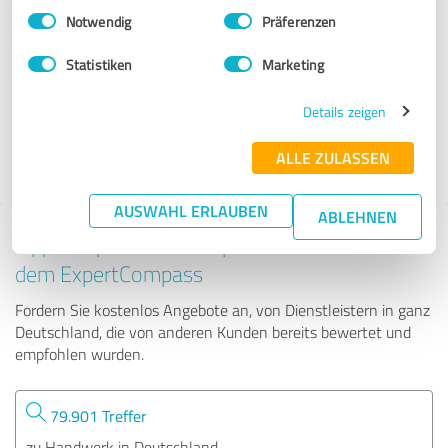
Einwilligungsauswahl
Impressum
|
Datenschutzbestimmungen
Notwendig
Präferenzen
Northoff Kälte-Klimatechnik GmbH & Co. KG
Statistiken
Marketing
441 Bewertungen
Details zeigen
ALLE ZULASSEN
4.89 von 5
AUSWAHL ERLAUBEN
ABLEHNEN
Tipp: Die passenden Experten finden - mit
dem ExpertCompass
Fordern Sie kostenlos Angebote an, von Dienstleistern in ganz
Deutschland, die von anderen Kunden bereits bewertet und
empfohlen wurden.
79.901 Treffer
zu Handwerk in Deutschland