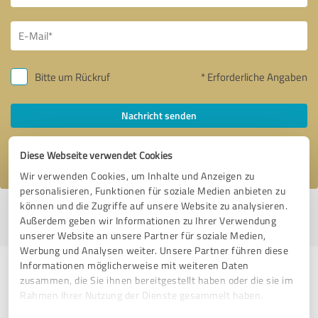
Bitte um Rückruf
* Erforderliche Angaben
Nachricht senden
Ich stimme den
Datenschutzbestimmungen
zu.
Diese Webseite verwendet Cookies
Wir verwenden Cookies, um Inhalte und Anzeigen zu
personalisieren, Funktionen für soziale Medien anbieten zu
können und die Zugriffe auf unsere Website zu analysieren.
Profil aktiv seit 23.03.2021 |
Letzte Aktualisierung: 20.07.2026
|
Profil
Außerdem geben wir Informationen zu Ihrer Verwendung
melden
unserer Website an unsere Partner für soziale Medien,
Werbung und Analysen weiter. Unsere Partner führen diese
Informationen möglicherweise mit weiteren Daten
Erfahrungen zu weiteren
zusammen, die Sie ihnen bereitgestellt haben oder die sie im
Anbietern aus dem Bereich
Rahmen Ihrer Nutzung der Dienste gesammelt haben.
Handwerk