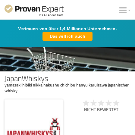
Vertrauen von über 1,4 Millionen Unternehmen.
Das will ich auch
JapanWhiskys
yamazaki hibiki nikka hakushu chichibu hanyu karuizawa japanischer
whisky
NICHT BEWERTET