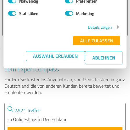
Notwendig
Präferenzen
Avaloid GmbH
Statistiken
Marketing
106.601 Bewertungen
Details zeigen
ALLE ZULASSEN
AUSWAHL ERLAUBEN
ABLEHNEN
Tipp: Die passenden Experten finden - mit
dem ExpertCompass
Fordern Sie kostenlos Angebote an, von Dienstleistern in ganz
Deutschland, die von anderen Kunden bereits bewertet und
empfohlen wurden.
2.521 Treffer
zu Onlineshops in Deutschland