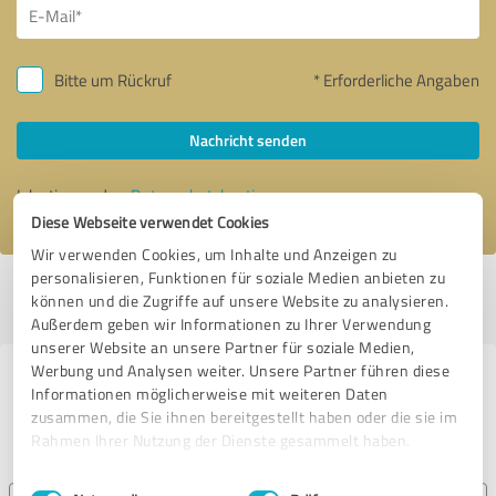
Bitte um Rückruf
* Erforderliche Angaben
Nachricht senden
Ich stimme den
Datenschutzbestimmungen
zu.
Diese Webseite verwendet Cookies
Wir verwenden Cookies, um Inhalte und Anzeigen zu
personalisieren, Funktionen für soziale Medien anbieten zu
Profil aktiv seit 13.03.2017 |
Letzte Aktualisierung: 27.05.2025
|
Profil
können und die Zugriffe auf unsere Website zu analysieren.
melden
Außerdem geben wir Informationen zu Ihrer Verwendung
unserer Website an unsere Partner für soziale Medien,
Werbung und Analysen weiter. Unsere Partner führen diese
Erfahrungen zu weiteren
Informationen möglicherweise mit weiteren Daten
Anbietern aus dem Bereich
zusammen, die Sie ihnen bereitgestellt haben oder die sie im
Rahmen Ihrer Nutzung der Dienste gesammelt haben.
Onlineshops
Einwilligungsauswahl
Impressum
|
Datenschutzbestimmungen