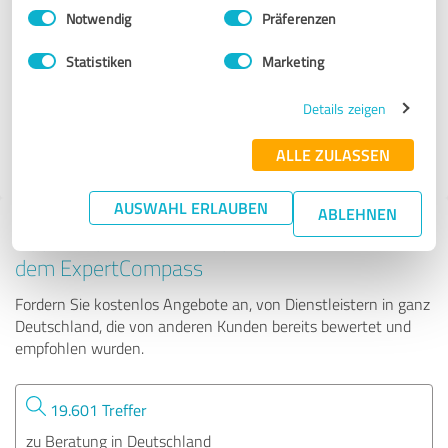
Einwilligungsauswahl
Impressum
|
Datenschutzbestimmungen
Notwendig
Präferenzen
Dr. Sebastian Striewski
Statistiken
Marketing
38 Bewertungen
Details zeigen
ALLE ZULASSEN
4.97 von 5
AUSWAHL ERLAUBEN
ABLEHNEN
Tipp: Die passenden Experten finden - mit
dem ExpertCompass
Fordern Sie kostenlos Angebote an, von Dienstleistern in ganz
Deutschland, die von anderen Kunden bereits bewertet und
empfohlen wurden.
19.601 Treffer
zu Beratung in Deutschland