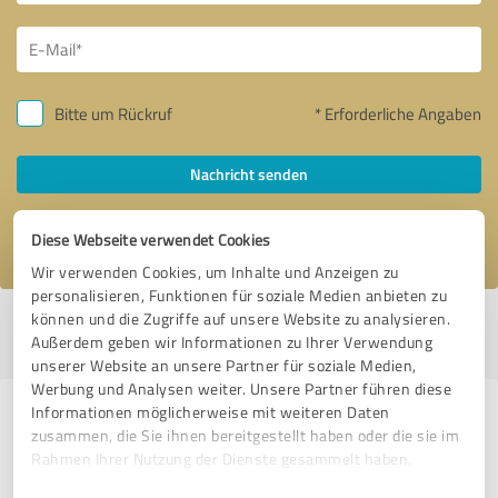
Bitte um Rückruf
* Erforderliche Angaben
Nachricht senden
Ich stimme den
Datenschutzbestimmungen
zu.
Diese Webseite verwendet Cookies
Wir verwenden Cookies, um Inhalte und Anzeigen zu
personalisieren, Funktionen für soziale Medien anbieten zu
können und die Zugriffe auf unsere Website zu analysieren.
Profil aktiv seit 28.05.2024 |
Letzte Aktualisierung: 06.08.2026
|
Profil
Außerdem geben wir Informationen zu Ihrer Verwendung
melden
unserer Website an unsere Partner für soziale Medien,
Werbung und Analysen weiter. Unsere Partner führen diese
Informationen möglicherweise mit weiteren Daten
Erfahrungen zu weiteren
zusammen, die Sie ihnen bereitgestellt haben oder die sie im
Anbietern aus dem Bereich
Rahmen Ihrer Nutzung der Dienste gesammelt haben.
Beratung