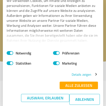
Wir verwenden Cookies, um Inhalte und Anzeigen zu
personalisieren, Funktionen für soziale Medien anbieten zu
können und die Zugriffe auf unsere Website zu analysieren.
Außerdem geben wir Informationen zu Ihrer Verwendung
unserer Website an unsere Partner für soziale Medien,
Bitte um Rückruf
* Erforderliche Angaben
Werbung und Analysen weiter. Unsere Partner führen diese
Informationen möglicherweise mit weiteren Daten
zusammen, die Sie ihnen bereitgestellt haben oder die sie im
Nachricht senden
Rahmen Ihrer Nutzung der Dienste gesammelt haben.
Ich stimme den
Datenschutzbestimmungen
zu.
Einwilligungsauswahl
Impressum
|
Datenschutzbestimmungen
Notwendig
Präferenzen
Statistiken
Marketing
Profil aktiv seit 04.10.2021 |
Letzte Aktualisierung: 20.08.2022
|
Profil
melden
Details zeigen
ALLE ZULASSEN
Erfahrungen zu weiteren
Anbietern aus dem Bereich
AUSWAHL ERLAUBEN
ABLEHNEN
Dienstleistungen