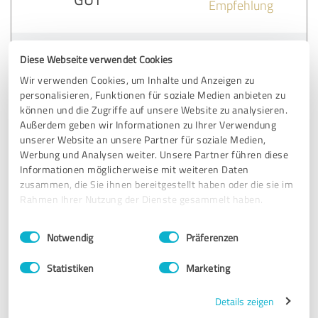
Empfehlung
Bewertung zu:
Diese Webseite verwendet Cookies
Karl Bürkle GmbH & Co. KG
Wir verwenden Cookies, um Inhalte und Anzeigen zu
Versicherungsmanagment
personalisieren, Funktionen für soziale Medien anbieten zu
können und die Zugriffe auf unsere Website zu analysieren.
09.08.2024
Anonym
Außerdem geben wir Informationen zu Ihrer Verwendung
unserer Website an unsere Partner für soziale Medien,
Werbung und Analysen weiter. Unsere Partner führen diese
Informationen möglicherweise mit weiteren Daten
5,00 von 5
zusammen, die Sie ihnen bereitgestellt haben oder die sie im
Rahmen Ihrer Nutzung der Dienste gesammelt haben.
SEHR GUT
Empfehlung
Einwilligungsauswahl
Impressum
|
Datenschutzbestimmungen
Notwendig
Präferenzen
Bewertung zu:
Statistiken
Marketing
Karl Bürkle GmbH & Co. KG
Versicherungsmanagment
Details zeigen