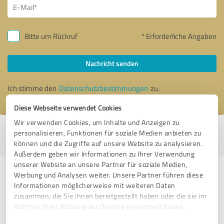
Bitte um Rückruf
* Erforderliche Angaben
Nachricht senden
Ich stimme den
Datenschutzbestimmungen
zu.
Diese Webseite verwendet Cookies
Wir verwenden Cookies, um Inhalte und Anzeigen zu
Profil aktiv seit 29.07.2025 |
Letzte Aktualisierung: 29.07.2025
|
Profil
personalisieren, Funktionen für soziale Medien anbieten zu
melden
können und die Zugriffe auf unsere Website zu analysieren.
Außerdem geben wir Informationen zu Ihrer Verwendung
unserer Website an unsere Partner für soziale Medien,
Erfahrungen zu weiteren
Werbung und Analysen weiter. Unsere Partner führen diese
Informationen möglicherweise mit weiteren Daten
Anbietern aus dem Bereich
zusammen, die Sie ihnen bereitgestellt haben oder die sie im
Betreuungs- und
Rahmen Ihrer Nutzung der Dienste gesammelt haben.
Pflegeeinrichtungen