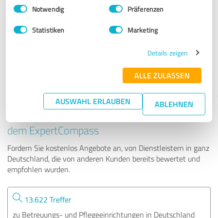
Einwilligungsauswahl
Impressum
|
Datenschutzbestimmungen
Notwendig
Präferenzen
Betreuungswelt Matthias Maiwald
Statistiken
Marketing
112 Bewertungen
Details zeigen
ALLE ZULASSEN
4.86 von 5
AUSWAHL ERLAUBEN
ABLEHNEN
Tipp: Die passenden Experten finden - mit
dem ExpertCompass
Fordern Sie kostenlos Angebote an, von Dienstleistern in ganz
Deutschland, die von anderen Kunden bereits bewertet und
empfohlen wurden.
13.622 Treffer
zu Betreuungs- und Pflegeeinrichtungen in Deutschland