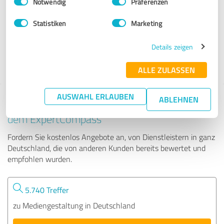
Notwendig
Präferenzen
Radtke Grafik & Design Berlin
Statistiken
Marketing
164 Bewertungen
Details zeigen
4.94 von 5
ALLE ZULASSEN
AUSWAHL ERLAUBEN
ABLEHNEN
Tipp: Die passenden Experten finden - mit
dem ExpertCompass
Fordern Sie kostenlos Angebote an, von Dienstleistern in ganz
Deutschland, die von anderen Kunden bereits bewertet und
empfohlen wurden.
5.740 Treffer
zu Mediengestaltung in Deutschland