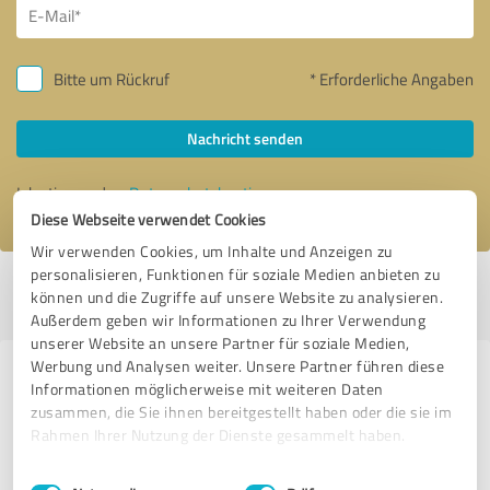
Bitte um Rückruf
* Erforderliche Angaben
Nachricht senden
Ich stimme den
Datenschutzbestimmungen
zu.
Diese Webseite verwendet Cookies
Wir verwenden Cookies, um Inhalte und Anzeigen zu
personalisieren, Funktionen für soziale Medien anbieten zu
Profil aktiv seit 05.11.2015 |
Letzte Aktualisierung: 05.11.2015
|
Profil
können und die Zugriffe auf unsere Website zu analysieren.
melden
Außerdem geben wir Informationen zu Ihrer Verwendung
unserer Website an unsere Partner für soziale Medien,
Werbung und Analysen weiter. Unsere Partner führen diese
Erfahrungen zu weiteren
Informationen möglicherweise mit weiteren Daten
Anbietern aus dem Bereich
zusammen, die Sie ihnen bereitgestellt haben oder die sie im
Rahmen Ihrer Nutzung der Dienste gesammelt haben.
Mediengestaltung
Einwilligungsauswahl
Impressum
|
Datenschutzbestimmungen