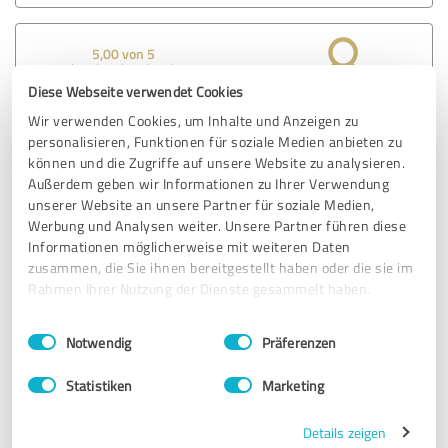
5,00 von 5
Diese Webseite verwendet Cookies
SEHR GUT
Empfehlung
Wir verwenden Cookies, um Inhalte und Anzeigen zu
personalisieren, Funktionen für soziale Medien anbieten zu
Für mich sind Gespräche mit Manuela allgemein sehr
können und die Zugriffe auf unsere Website zu analysieren.
heilsam. Die Ruhe, die sie ausstrahlt, schwappt immer gut
Außerdem geben wir Informationen zu Ihrer Verwendung
auf mich über und gibt mir Sicherheit. Durch ihre
unserer Website an unsere Partner für soziale Medien,
langjährigen Erfahrungen hat sie auf Fragen von mir oft
Werbung und Analysen weiter. Unsere Partner führen diese
einen Impuls, der mir wirklich weiter hilft in der jeweiligen
Informationen möglicherweise mit weiteren Daten
Situation. Durch ihre besonderen Ausbildungen bringt sie
zusammen, die Sie ihnen bereitgestellt haben oder die sie im
Körper-Geist und Seele in Einklang.
Rahmen Ihrer Nutzung der Dienste gesammelt haben.
Zu dem Witzig und hat sehr viel Bodenhaftung, was ich
persönlich sehr entspannend finde.
Einwilligungsauswahl
Impressum
|
Datenschutzbestimmungen
Notwendig
Präferenzen
Wenn jemand also etwas für sein Wohlbefinden tun will,
ist er/ sie bei Manuela (fast) immer richtig.😊
Statistiken
Marketing
Details zeigen
Erfahrungsbericht & Bewertung zu: