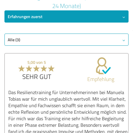
5,00 von 5
24 Monate)
Erfahrungen zuerst
SEHR GUT
Empfehlung
Qualität
Nutzen
Alle (3)
Leistungen
Durchführung
5,00 von 5
Methodik
SEHR GUT
Empfehlung
Bewertung anzeigen
Das Resilienztraining für Unternehmerinnen bei Manuela
Tobias war für mich unglaublich wertvoll. Mit viel Klarheit,
Empathie und Fachwissen schafft sie einen Raum, in dem
echte Reflexion und persönliche Entwicklung möglich sind.
Für mich war das Training eine sehr hilfreiche Begleitung
in einer Phase extremer Belastung. Besonders wertvoll
fand ich die praxisnahen Impulse und Methoden, mit denen