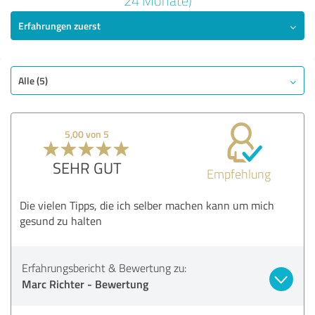
24 Monate)
Erfahrungen zuerst
SEHR GUT
Empfehlung
Qualität
Untersuchung
Alle (5)
Beratung
Behandlung
5,00 von 5
Praxis
SEHR GUT
Empfehlung
Bewertung anzeigen
Die vielen Tipps, die ich selber machen kann um mich
gesund zu halten
Erfahrungsbericht & Bewertung zu:
Marc Richter - Bewertung