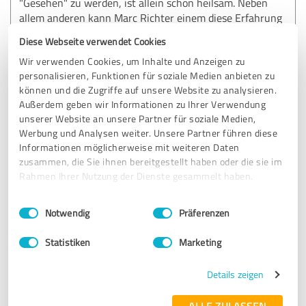
"Gesehen" zu werden, ist allein schon heilsam. Neben
allem anderen kann Marc Richter einem diese Erfahrung
vom ersten Moment an ermöglichen. Danke, Marc, dafür!
Diese Webseite verwendet Cookies
Wir verwenden Cookies, um Inhalte und Anzeigen zu
personalisieren, Funktionen für soziale Medien anbieten zu
Erfahrungsbericht & Bewertung zu:
können und die Zugriffe auf unsere Website zu analysieren.
Marc Richter - Bewertung
Außerdem geben wir Informationen zu Ihrer Verwendung
unserer Website an unsere Partner für soziale Medien,
14.03.2023
Anonym
Werbung und Analysen weiter. Unsere Partner führen diese
Informationen möglicherweise mit weiteren Daten
zusammen, die Sie ihnen bereitgestellt haben oder die sie im
4,80 von 5
Rahmen Ihrer Nutzung der Dienste gesammelt haben.
SEHR GUT
Einwilligungsauswahl
Impressum
|
Datenschutzbestimmungen
Empfehlung
Notwendig
Präferenzen
Statistiken
Marketing
Bewertung zu:
Marc Richter - Bewertung
Details zeigen
ALLE ZULASSEN