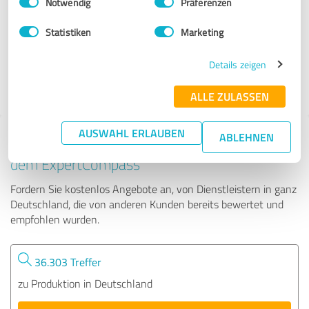
Notwendig
Präferenzen
Gessler & Bolch Insektenschutz AG
Statistiken
Marketing
142 Bewertungen
Details zeigen
4.94 von 5
ALLE ZULASSEN
AUSWAHL ERLAUBEN
ABLEHNEN
Tipp: Die passenden Experten finden - mit
dem ExpertCompass
Fordern Sie kostenlos Angebote an, von Dienstleistern in ganz
Deutschland, die von anderen Kunden bereits bewertet und
empfohlen wurden.
36.303 Treffer
zu Produktion in Deutschland