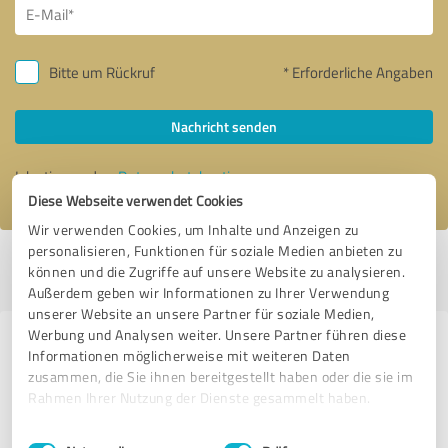
Bitte um Rückruf
* Erforderliche Angaben
Nachricht senden
Ich stimme den
Datenschutzbestimmungen
zu.
Diese Webseite verwendet Cookies
Wir verwenden Cookies, um Inhalte und Anzeigen zu
personalisieren, Funktionen für soziale Medien anbieten zu
Profil aktiv seit 07.02.2023 |
Letzte Aktualisierung: 07.02.2023
|
Profil
können und die Zugriffe auf unsere Website zu analysieren.
melden
Außerdem geben wir Informationen zu Ihrer Verwendung
unserer Website an unsere Partner für soziale Medien,
Werbung und Analysen weiter. Unsere Partner führen diese
Erfahrungen zu weiteren
Informationen möglicherweise mit weiteren Daten
Anbietern aus dem Bereich
zusammen, die Sie ihnen bereitgestellt haben oder die sie im
Rahmen Ihrer Nutzung der Dienste gesammelt haben.
Produktion
Einwilligungsauswahl
Impressum
|
Datenschutzbestimmungen