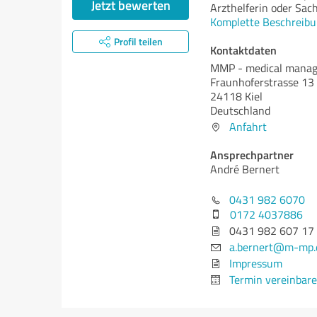
Jetzt bewerten
Arzthelferin oder Sac
Komplette Beschreibu
Profil teilen
Kontaktdaten
MMP - medical manag
Fraunhoferstrasse 13
24118 Kiel
Deutschland
Anfahrt
Ansprechpartner
André Bernert
0431 982 6070
0172 4037886
0431 982 607 17
a.bernert@m-mp.
Impressum
Termin vereinbar