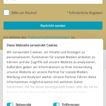
Bitte um Rückruf
* Erforderliche Angaben
Nachricht senden
Ich stimme den
Datenschutzbestimmungen
zu.
Diese Webseite verwendet Cookies
Wir verwenden Cookies, um Inhalte und Anzeigen zu
personalisieren, Funktionen für soziale Medien anbieten zu
Profil aktiv seit 31.07.2023 |
Letzte Aktualisierung: 11.08.2023
|
Profil
können und die Zugriffe auf unsere Website zu analysieren.
melden
Außerdem geben wir Informationen zu Ihrer Verwendung
unserer Website an unsere Partner für soziale Medien,
Werbung und Analysen weiter. Unsere Partner führen diese
Erfahrungen zu weiteren
Informationen möglicherweise mit weiteren Daten
Anbietern aus dem Bereich
zusammen, die Sie ihnen bereitgestellt haben oder die sie im
Training
Rahmen Ihrer Nutzung der Dienste gesammelt haben.
Einwilligungsauswahl
Impressum
|
Datenschutzbestimmungen
Intertrainment
Notwendig
Präferenzen