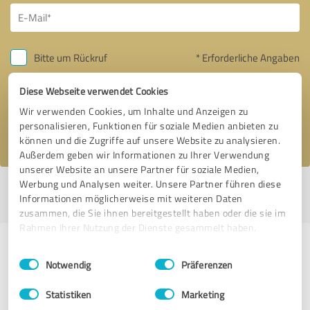
Bitte um Rückruf
* Erforderliche Angaben
Diese Webseite verwendet Cookies
Nachricht senden
Wir verwenden Cookies, um Inhalte und Anzeigen zu
personalisieren, Funktionen für soziale Medien anbieten zu
Ich stimme den
Datenschutzbestimmungen
zu.
können und die Zugriffe auf unsere Website zu analysieren.
Außerdem geben wir Informationen zu Ihrer Verwendung
unserer Website an unsere Partner für soziale Medien,
Werbung und Analysen weiter. Unsere Partner führen diese
Profil aktiv seit 16.10.2018 |
Letzte Aktualisierung: 28.07.2026
|
Profil
Informationen möglicherweise mit weiteren Daten
melden
zusammen, die Sie ihnen bereitgestellt haben oder die sie im
Rahmen Ihrer Nutzung der Dienste gesammelt haben.
Erfahrungen zu weiteren
Einwilligungsauswahl
Impressum
|
Datenschutzbestimmungen
Notwendig
Präferenzen
Anbietern aus dem Bereich Online
Marketing
Statistiken
Marketing