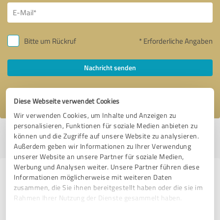
Bitte um Rückruf
* Erforderliche Angaben
Nachricht senden
Ich stimme den
Datenschutzbestimmungen
zu.
Diese Webseite verwendet Cookies
Wir verwenden Cookies, um Inhalte und Anzeigen zu
personalisieren, Funktionen für soziale Medien anbieten zu
Profil aktiv seit 14.08.2018 |
Letzte Aktualisierung: 10.01.2024
|
Profil
können und die Zugriffe auf unsere Website zu analysieren.
melden
Außerdem geben wir Informationen zu Ihrer Verwendung
unserer Website an unsere Partner für soziale Medien,
Werbung und Analysen weiter. Unsere Partner führen diese
Erfahrungen zu weiteren
Informationen möglicherweise mit weiteren Daten
zusammen, die Sie ihnen bereitgestellt haben oder die sie im
Anbietern aus dem Bereich
Rahmen Ihrer Nutzung der Dienste gesammelt haben.
Weiterbildung
Einwilligungsauswahl
Impressum
|
Datenschutzbestimmungen