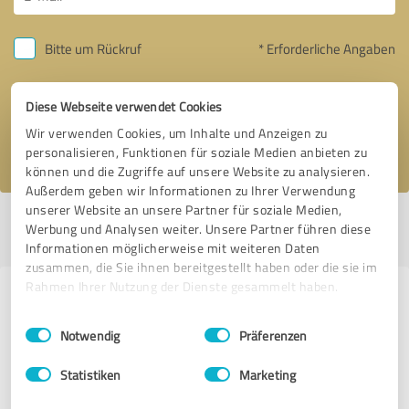
Bitte um Rückruf
* Erforderliche Angaben
Nachricht senden
Diese Webseite verwendet Cookies
Wir verwenden Cookies, um Inhalte und Anzeigen zu
Ich stimme den
Datenschutzbestimmungen
zu.
personalisieren, Funktionen für soziale Medien anbieten zu
können und die Zugriffe auf unsere Website zu analysieren.
Außerdem geben wir Informationen zu Ihrer Verwendung
unserer Website an unsere Partner für soziale Medien,
Profil aktiv seit 14.10.2022 |
Letzte Aktualisierung: 13.07.2026
|
Profil
Werbung und Analysen weiter. Unsere Partner führen diese
melden
Informationen möglicherweise mit weiteren Daten
zusammen, die Sie ihnen bereitgestellt haben oder die sie im
Rahmen Ihrer Nutzung der Dienste gesammelt haben.
Erfahrungen zu weiteren
Einwilligungsauswahl
Impressum
|
Datenschutzbestimmungen
Anbietern aus dem Bereich Online
Notwendig
Präferenzen
Marketing
Statistiken
Marketing
premiumclass.de