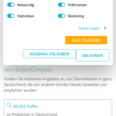
Einwilligungsauswahl
Impressum
|
Datenschutzbestimmungen
Notwendig
Präferenzen
INSEKTUM Zentrale
Statistiken
Marketing
439 Bewertungen
Details zeigen
ALLE ZULASSEN
AUSWAHL ERLAUBEN
ABLEHNEN
Tipp: Die passenden Experten finden - mit
dem ExpertCompass
Fordern Sie kostenlos Angebote an, von Dienstleistern in ganz
Deutschland, die von anderen Kunden bereits bewertet und
empfohlen wurden.
36.303 Treffer
zu Produktion in Deutschland