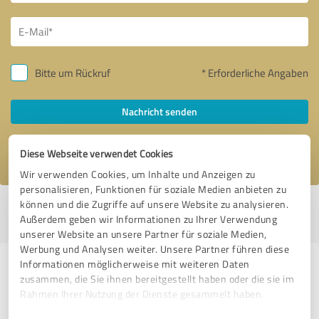
Bitte um Rückruf
* Erforderliche Angaben
Nachricht senden
Ich stimme den
Datenschutzbestimmungen
zu.
Diese Webseite verwendet Cookies
Wir verwenden Cookies, um Inhalte und Anzeigen zu
personalisieren, Funktionen für soziale Medien anbieten zu
können und die Zugriffe auf unsere Website zu analysieren.
Profil aktiv seit 07.05.2024 |
Letzte Aktualisierung: 19.05.2026
|
Profil
Außerdem geben wir Informationen zu Ihrer Verwendung
melden
unserer Website an unsere Partner für soziale Medien,
Werbung und Analysen weiter. Unsere Partner führen diese
Informationen möglicherweise mit weiteren Daten
Erfahrungen zu weiteren
zusammen, die Sie ihnen bereitgestellt haben oder die sie im
Anbietern aus dem Bereich
Rahmen Ihrer Nutzung der Dienste gesammelt haben.
Produktion