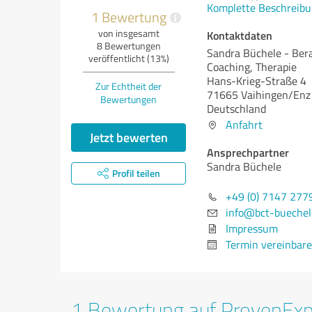
Komplette Beschreibu
1 Bewertung
i
von insgesamt
Kontaktdaten
8 Bewertungen
Sandra Büchele - Ber
veröffentlicht (13%)
Coaching, Therapie
Hans-Krieg-Straße 4
Zur Echtheit der
71665 Vaihingen/Enz
Bewertungen
Deutschland
Anfahrt
Jetzt bewerten
Ansprechpartner
Sandra Büchele
Profil teilen
+49 (0) 7147 277
info@bct-buechel
Impressum
Termin vereinbar
1 Bewertung auf ProvenEx