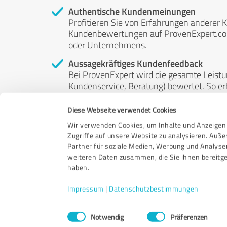
Authentische Kundenmeinungen
Profitieren Sie von Erfahrungen anderer K
Kundenbewertungen auf ProvenExpert.com 
oder Unternehmens.
Aussagekräftiges Kundenfeedback
Bei ProvenExpert wird die gesamte Leistu
Kundenservice, Beratung) bewertet. So erha
Service- und Dienstleistungsqualität in al
Diese Webseite verwendet Cookies
Unabhängige Bewertungen
Wir verwenden Cookies, um Inhalte und Anzeigen 
ProvenExpert ist grundsätzlich kostenlos
Zugriffe auf unsere Website zu analysieren. Auß
Kunden erfolgen freiwillig, können nicht 
Partner für soziale Medien, Werbung und Analyse
anderweitig beeinflussbar.
weiteren Daten zusammen, die Sie ihnen bereitge
haben.
Impressum
|
Datenschutzbestimmungen
Einwilligungsauswahl
Notwendig
Präferenzen