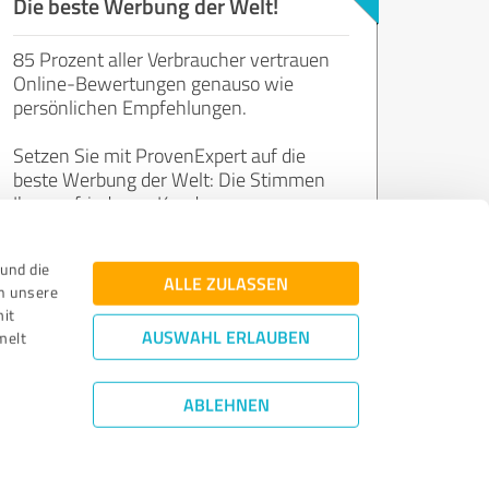
Die beste Werbung der Welt!
85 Prozent aller Verbraucher vertrauen
Online-Bewertungen genauso wie
persönlichen Empfehlungen.
Setzen Sie mit ProvenExpert auf die
beste Werbung der Welt: Die Stimmen
Ihrer zufriedenen Kunden.
und die
Jetzt kostenlos starten
ALLE ZULASSEN
n unsere
mit
AUSWAHL ERLAUBEN
melt
ABLEHNEN
Bewertungs­richtlinien
|
Qualitätssicherung
|
Datenschutz
|
Impressum
©
2011 - 2026 Expert Systems AG