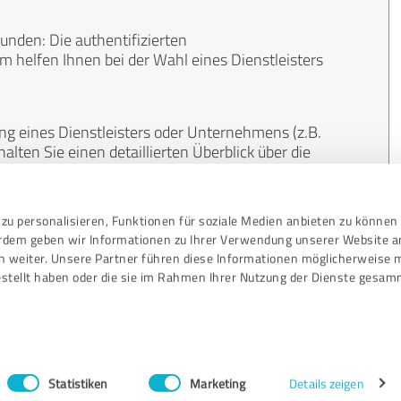
unden: Die authentifizierten
helfen Ihnen bei der Wahl eines Dienstleisters
ng eines Dienstleisters oder Unternehmens (z.B.
lten Sie einen detaillierten Überblick über die
len Bereichen.
zu personalisieren, Funktionen für soziale Medien anbieten zu können 
, unabhängig und neutral. Bewertungen von
erdem geben wir Informationen zu Ihrer Verwendung unserer Website a
gekauft werden und sind weder finanziell noch
n weiter. Unsere Partner führen diese Informationen möglicherweise 
stellt haben oder die sie im Rahmen Ihrer Nutzung der Dienste gesam
Statistiken
Marketing
Details zeigen