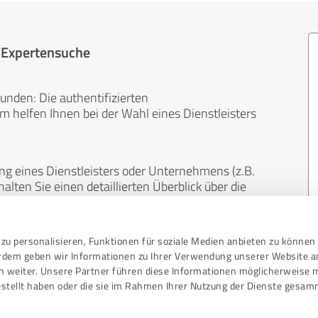
r Expertensuche
unden: Die authentifizierten
helfen Ihnen bei der Wahl eines Dienstleisters
ng eines Dienstleisters oder Unternehmens (z.B.
lten Sie einen detaillierten Überblick über die
len Bereichen.
zu personalisieren, Funktionen für soziale Medien anbieten zu können 
, unabhängig und neutral. Bewertungen von
erdem geben wir Informationen zu Ihrer Verwendung unserer Website a
gekauft werden und sind weder finanziell noch
n weiter. Unsere Partner führen diese Informationen möglicherweise 
stellt haben oder die sie im Rahmen Ihrer Nutzung der Dienste gesam