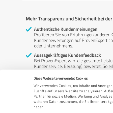
Mehr Transparenz und Sicherheit bei de
Authentische Kundenmeinungen
Profitieren Sie von Erfahrungen anderer K
Kundenbewertungen auf ProvenExpert.com 
oder Unternehmens.
Aussagekräftiges Kundenfeedback
Bei ProvenExpert wird die gesamte Leistu
Kundenservice, Beratung) bewertet. So erha
Service- und Dienstleistungsqualität in al
Diese Webseite verwendet Cookies
Unabhängige Bewertungen
Wir verwenden Cookies, um Inhalte und Anzeigen 
ProvenExpert ist grundsätzlich kostenlos
Zugriffe auf unsere Website zu analysieren. Auß
Kunden erfolgen freiwillig, können nicht 
Partner für soziale Medien, Werbung und Analyse
anderweitig beeinflussbar.
weiteren Daten zusammen, die Sie ihnen bereitge
haben.