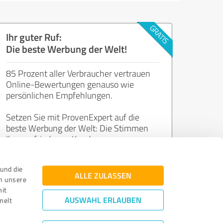
Ihr guter Ruf:
Die beste Werbung der Welt!
85 Prozent aller Verbraucher vertrauen
Online-Bewertungen genauso wie
persönlichen Empfehlungen.
Setzen Sie mit ProvenExpert auf die
beste Werbung der Welt: Die Stimmen
Ihrer zufriedenen Kunden.
und die
Jetzt kostenlos starten
ALLE ZULASSEN
n unsere
mit
AUSWAHL ERLAUBEN
melt