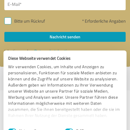
Bitte um Rückruf
* Erforderliche Angaben
Nachricht senden
Ich stimme den
Datenschutzbestimmungen
zu.
Diese Webseite verwendet Cookies
Wir verwenden Cookies, um Inhalte und Anzeigen zu
personalisieren, Funktionen für soziale Medien anbieten zu
Profil aktiv seit 22.02.2017 |
Letzte Aktualisierung: 18.07.2026
|
Profil
können und die Zugriffe auf unsere Website zu analysieren.
melden
Außerdem geben wir Informationen zu Ihrer Verwendung
unserer Website an unsere Partner für soziale Medien,
Werbung und Analysen weiter. Unsere Partner führen diese
Erfahrungen zu weiteren
Informationen möglicherweise mit weiteren Daten
Anbietern aus dem Bereich
zusammen, die Sie ihnen bereitgestellt haben oder die sie im
Rahmen Ihrer Nutzung der Dienste gesammelt haben.
Immobilienvermittlung
Einwilligungsauswahl
Impressum
|
Datenschutzbestimmungen