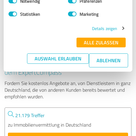
Notwendig
Präferenzen
Immobilien Rienhardt
Statistiken
Marketing
314 Bewertungen
Details zeigen
ALLE ZULASSEN
AUSWAHL ERLAUBEN
ABLEHNEN
Tipp: Die passenden Experten finden - mit
dem ExpertCompass
Fordern Sie kostenlos Angebote an, von Dienstleistern in ganz
Deutschland, die von anderen Kunden bereits bewertet und
empfohlen wurden.
21.179 Treffer
zu Immobilienvermittlung in Deutschland