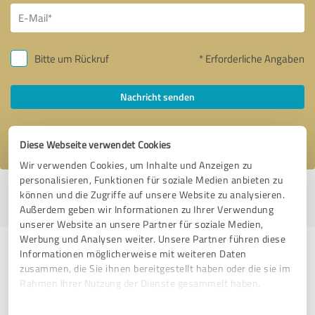
Bitte um Rückruf
* Erforderliche Angaben
Nachricht senden
Ich stimme den
Datenschutzbestimmungen
zu.
Diese Webseite verwendet Cookies
Wir verwenden Cookies, um Inhalte und Anzeigen zu
personalisieren, Funktionen für soziale Medien anbieten zu
Profil aktiv seit 29.02.2020 |
Letzte Aktualisierung: 07.06.2025
|
Profil
können und die Zugriffe auf unsere Website zu analysieren.
melden
Außerdem geben wir Informationen zu Ihrer Verwendung
unserer Website an unsere Partner für soziale Medien,
Werbung und Analysen weiter. Unsere Partner führen diese
Erfahrungen zu weiteren
Informationen möglicherweise mit weiteren Daten
zusammen, die Sie ihnen bereitgestellt haben oder die sie im
Anbietern aus dem Bereich
Rahmen Ihrer Nutzung der Dienste gesammelt haben.
Beratung
Einwilligungsauswahl
Impressum
|
Datenschutzbestimmungen