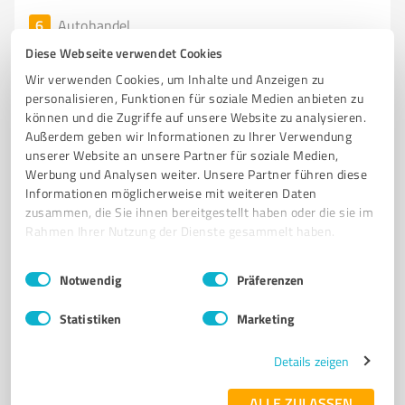
6
Autohandel
BTB Autoverwertung GmbH
Diese Webseite verwendet Cookies
Professionelle Autoverwertung und Ersatzteile von
Wir verwenden Cookies, um Inhalte und Anzeigen zu
personalisieren, Funktionen für soziale Medien anbieten zu
BTB Autoverwertung GmbH
können und die Zugriffe auf unsere Website zu analysieren.
AUTOVERWERTUNG
ERSATZTEILE
DEMONTAGE
ALTFAHRZEUGE
Außerdem geben wir Informationen zu Ihrer Verwendung
unserer Website an unsere Partner für soziale Medien,
REIFEN
FELGEN
GEBRAUCHTTEILE
NEUTEILE
Werbung und Analysen weiter. Unsere Partner führen diese
FAHRZEUGZUBEHÖR
KUNDENSERVICE
UMWELTGERECHT
Informationen möglicherweise mit weiteren Daten
zusammen, die Sie ihnen bereitgestellt haben oder die sie im
NACHHALTIGKEIT
Rahmen Ihrer Nutzung der Dienste gesammelt haben.
An den Burgstücken 7, 39638 Gardelegen
Einwilligungsauswahl
Impressum
|
Datenschutzbestimmungen
info@btb-autoverwertung.eu
Notwendig
Präferenzen
www.btb-autoverwertung.eu/
Statistiken
Marketing
4,80 / 5,00
Details zeigen
110
Bewertungen
(1 Quelle)
ALLE ZULASSEN