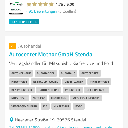
4,75 / 5,00
496
Bewertungen
(5 Quellen)
TOP-DIENSTLEISTER
4
Autohandel
Autocenter Mothor GmbH Stendal
Vertragshändler für Mitsubishi, Kia Service und Ford
AUTOVERKAUF
AUTOHANDEL
AUTOHAUS
AUTOCENTER
NEUWAGEN
GEBRAUCHTWAGEN
DIENSTWAGEN
JAHRESWAGEN
KFZ-WERKSTATT
PANNENDIENST
WERKSTATT
REIFENSERVICE
MITSUBISHI
MOTHOR
THORMANN
MITSUBISHI MOTORS
VERTRAGSHÄNDLER
KIA
KIA SERVICE
FORD
Heerener Straße 19, 39576 Stendal
Tel. 03931 21500
anfrage@mothor.de
www.mothor.de