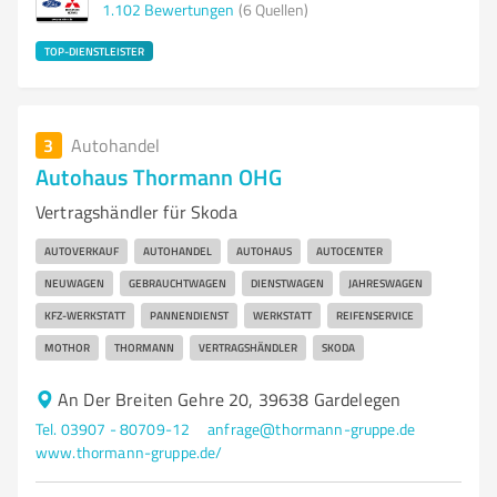
1.102
Bewertungen
(6 Quellen)
TOP-DIENSTLEISTER
3
Autohandel
Autohaus Thormann OHG
Vertragshändler für Skoda
AUTOVERKAUF
AUTOHANDEL
AUTOHAUS
AUTOCENTER
NEUWAGEN
GEBRAUCHTWAGEN
DIENSTWAGEN
JAHRESWAGEN
KFZ-WERKSTATT
PANNENDIENST
WERKSTATT
REIFENSERVICE
MOTHOR
THORMANN
VERTRAGSHÄNDLER
SKODA
An Der Breiten Gehre 20, 39638 Gardelegen
Tel. 03907 - 80709-12
anfrage@thormann-gruppe.de
www.thormann-gruppe.de/