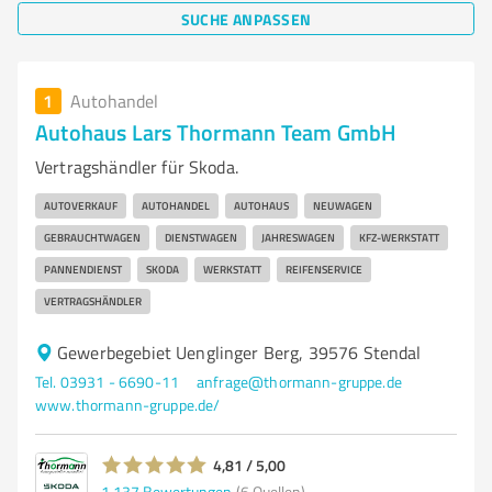
SUCHE ANPASSEN
1
Autohandel
Autohaus Lars Thormann Team GmbH
Vertragshändler für Skoda.
AUTOVERKAUF
AUTOHANDEL
AUTOHAUS
NEUWAGEN
GEBRAUCHTWAGEN
DIENSTWAGEN
JAHRESWAGEN
KFZ-WERKSTATT
PANNENDIENST
SKODA
WERKSTATT
REIFENSERVICE
VERTRAGSHÄNDLER
Gewerbegebiet Uenglinger Berg, 39576 Stendal
Tel. 03931 - 6690-11
anfrage@thormann-gruppe.de
www.thormann-gruppe.de/
4,81 / 5,00
1.137
Bewertungen
(6 Quellen)