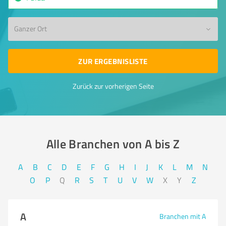
Ganzer Ort
ZUR ERGEBNISLISTE
Zurück zur vorherigen Seite
Alle Branchen von A bis Z​
A
B
C
D
E
F
G
H
I
J
K
L
M
N
O
P
Q
R
S
T
U
V
W
X
Y
Z
A
Branchen mit A