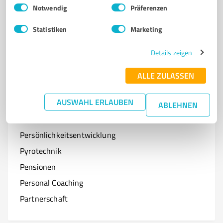
Einwilligungsauswahl
Impressum
|
Datenschutzbestimmungen
Notwendig
Präferenzen
Optiker
Statistiken
Marketing
Onlineshops
Organisationen & Verbände
Details zeigen
Online-Kurse
ALLE ZULASSEN
AUSWAHL ERLAUBEN
ABLEHNEN
P
Branchen mit P
Persönlichkeitsentwicklung
Pyrotechnik
Pensionen
Personal Coaching
Partnerschaft