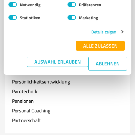
Einwilligungsauswahl
Impressum
|
Datenschutzbestimmungen
Notwendig
Präferenzen
Optiker
Statistiken
Marketing
Onlineshops
Organisationen & Verbände
Details zeigen
Online-Kurse
ALLE ZULASSEN
AUSWAHL ERLAUBEN
ABLEHNEN
P
Branchen mit P
Persönlichkeitsentwicklung
Pyrotechnik
Pensionen
Personal Coaching
Partnerschaft