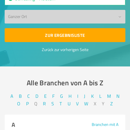
Ganzer Ort
ZUR ERGEBNISLISTE
Zurück zur vorherigen Seite
Alle Branchen von A bis Z​
A
B
C
D
E
F
G
H
I
J
K
L
M
N
O
P
Q
R
S
T
U
V
W
X
Y
Z
A
Branchen mit A