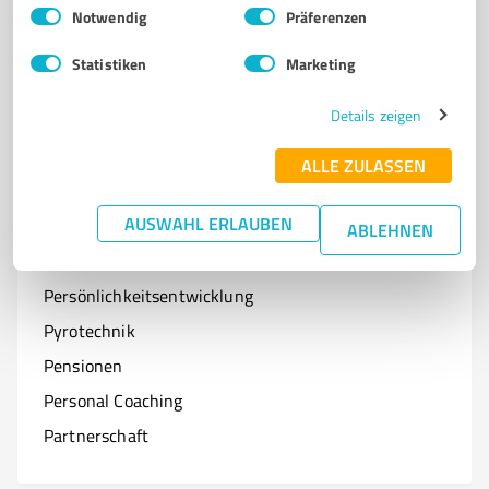
Einwilligungsauswahl
Impressum
|
Datenschutzbestimmungen
Notwendig
Präferenzen
Optiker
Statistiken
Marketing
Onlineshops
Organisationen & Verbände
Details zeigen
Online-Kurse
ALLE ZULASSEN
AUSWAHL ERLAUBEN
ABLEHNEN
P
Branchen mit P
Persönlichkeitsentwicklung
Pyrotechnik
Pensionen
Personal Coaching
Partnerschaft