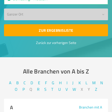
Ganzer Ort
ZUR ERGEBNISLISTE
Zurück zur vorherigen Seite
Alle Branchen von A bis Z​
A
B
C
D
E
F
G
H
I
J
K
L
M
N
O
P
Q
R
S
T
U
V
W
X
Y
Z
A
Branchen mit A