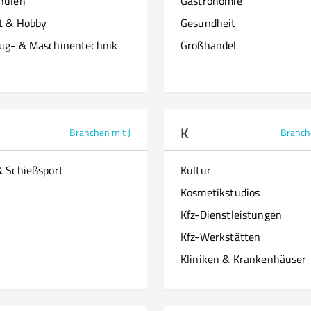
hulen
Gastronomie
it & Hobby
Gesundheit
ug- & Maschinentechnik
Großhandel
K
Branchen mit J
Branch
& Schießsport
Kultur
Kosmetikstudios
Kfz-Dienstleistungen
Kfz-Werkstätten
Kliniken & Krankenhäuser