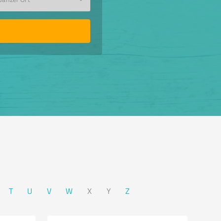
T
U
V
W
X
Y
Z