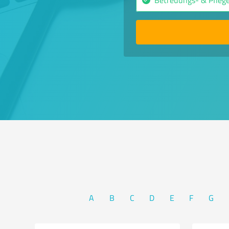
A
B
C
D
E
F
G