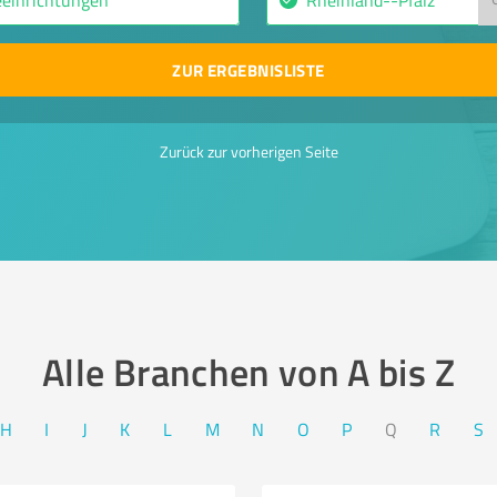
ZUR ERGEBNISLISTE
Zurück zur vorherigen Seite
Alle Branchen von A bis Z​
H
I
J
K
L
M
N
O
P
Q
R
S