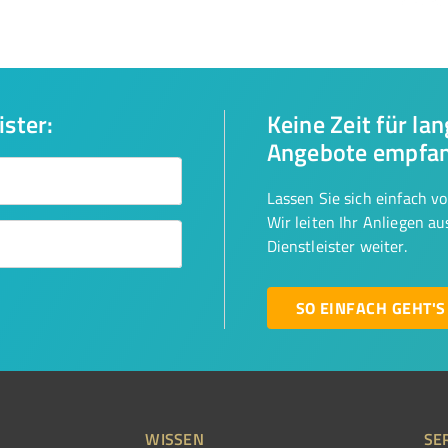
ister:
Keine Zeit für la
Angebote empfa
Lassen Sie sich einfach v
Wir leiten Ihr Anliegen a
Dienstleister weiter.
SO EINFACH GEHT'S
WISSEN
SE