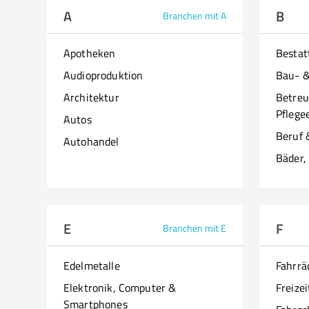
A
B
Branchen mit A
Apotheken
Besta
Audioproduktion
Bau- 
Architektur
Betreu
Pflege
Autos
Beruf 
Autohandel
Bäder,
E
F
Branchen mit E
Edelmetalle
Fahrrä
Elektronik, Computer &
Freizei
Smartphones