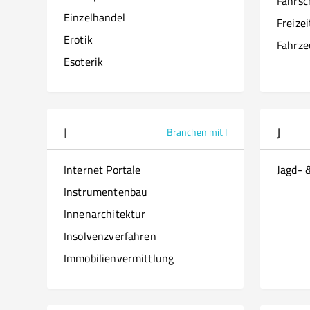
Fahrsc
Einzelhandel
Freize
Erotik
Fahrze
Esoterik
I
J
Branchen mit I
Internet Portale
Jagd- 
Instrumentenbau
Innenarchitektur
Insolvenzverfahren
Immobilienvermittlung