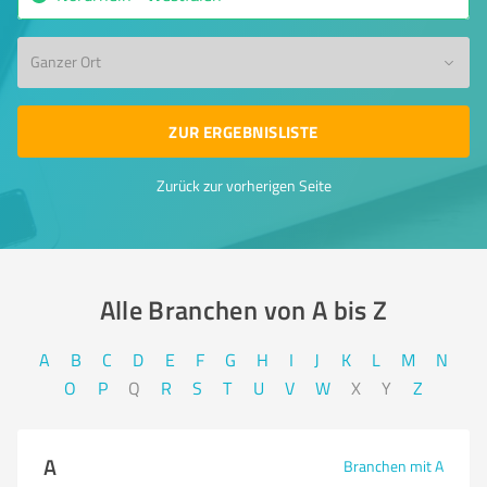
Ganzer Ort
ZUR ERGEBNISLISTE
Zurück zur vorherigen Seite
Alle Branchen von A bis Z​
A
B
C
D
E
F
G
H
I
J
K
L
M
N
O
P
Q
R
S
T
U
V
W
X
Y
Z
A
Branchen mit A