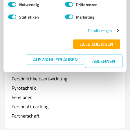
Einwilligungsauswahl
Impressum
|
Datenschutzbestimmungen
Notwendig
Präferenzen
Optiker
Statistiken
Marketing
Onlineshops
Organisationen & Verbände
Details zeigen
Online-Kurse
ALLE ZULASSEN
AUSWAHL ERLAUBEN
ABLEHNEN
P
Branchen mit P
Persönlichkeitsentwicklung
Pyrotechnik
Pensionen
Personal Coaching
Partnerschaft