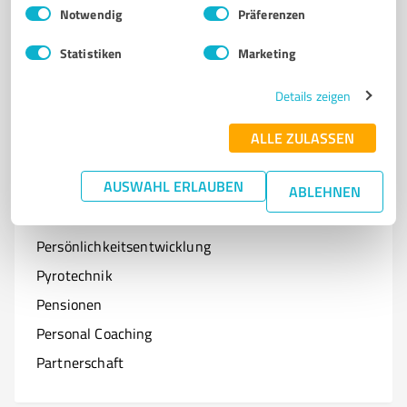
Einwilligungsauswahl
Impressum
|
Datenschutzbestimmungen
Notwendig
Präferenzen
Optiker
Statistiken
Marketing
Onlineshops
Organisationen & Verbände
Details zeigen
Online-Kurse
ALLE ZULASSEN
AUSWAHL ERLAUBEN
ABLEHNEN
P
Branchen mit P
Persönlichkeitsentwicklung
Pyrotechnik
Pensionen
Personal Coaching
Partnerschaft