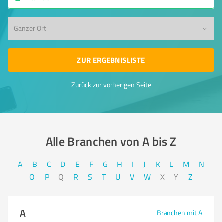
Ganzer Ort
ZUR ERGEBNISLISTE
Zurück zur vorherigen Seite
Alle Branchen von A bis Z​
A
B
C
D
E
F
G
H
I
J
K
L
M
N
O
P
Q
R
S
T
U
V
W
X
Y
Z
A
Branchen mit A