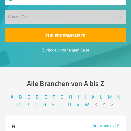
Ganzer Ort
ZUR ERGEBNISLISTE
Zurück zur vorherigen Seite
Alle Branchen von A bis Z​
A
B
C
D
E
F
G
H
I
J
K
L
M
N
O
P
Q
R
S
T
U
V
W
X
Y
Z
A
Branchen mit A