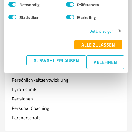
Einwilligungsauswahl
Impressum
|
Datenschutzbestimmungen
Notwendig
Präferenzen
Optiker
Statistiken
Marketing
Onlineshops
Organisationen & Verbände
Details zeigen
Online-Kurse
ALLE ZULASSEN
AUSWAHL ERLAUBEN
ABLEHNEN
P
Branchen mit P
Persönlichkeitsentwicklung
Pyrotechnik
Pensionen
Personal Coaching
Partnerschaft