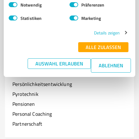
Einwilligungsauswahl
Impressum
|
Datenschutzbestimmungen
Notwendig
Präferenzen
Optiker
Statistiken
Marketing
Onlineshops
Organisationen & Verbände
Details zeigen
Online-Kurse
ALLE ZULASSEN
AUSWAHL ERLAUBEN
ABLEHNEN
P
Branchen mit P
Persönlichkeitsentwicklung
Pyrotechnik
Pensionen
Personal Coaching
Partnerschaft