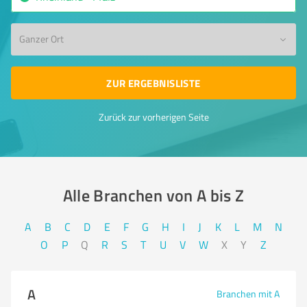
Ganzer Ort
ZUR ERGEBNISLISTE
Zurück zur vorherigen Seite
Alle Branchen von A bis Z​
A
B
C
D
E
F
G
H
I
J
K
L
M
N
O
P
Q
R
S
T
U
V
W
X
Y
Z
A
Branchen mit A