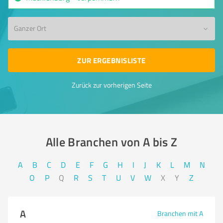
Ganzer Ort
ZUR ERGEBNISLISTE
Zurück zur vorherigen Seite
Alle Branchen von A bis Z​
A
B
C
D
E
F
G
H
I
J
K
L
M
N
O
P
Q
R
S
T
U
V
W
X
Y
Z
A
Branchen mit A