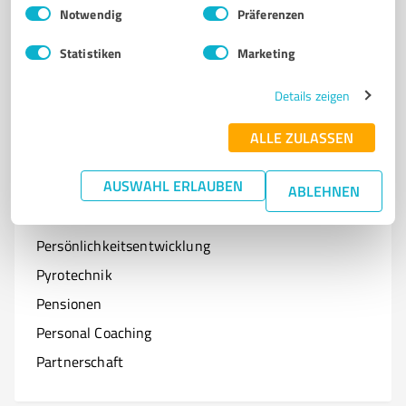
Einwilligungsauswahl
Impressum
|
Datenschutzbestimmungen
Notwendig
Präferenzen
Optiker
Statistiken
Marketing
Onlineshops
Organisationen & Verbände
Details zeigen
Online-Kurse
ALLE ZULASSEN
AUSWAHL ERLAUBEN
ABLEHNEN
P
Branchen mit P
Persönlichkeitsentwicklung
Pyrotechnik
Pensionen
Personal Coaching
Partnerschaft