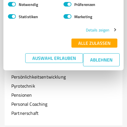
Einwilligungsauswahl
Impressum
|
Datenschutzbestimmungen
Notwendig
Präferenzen
Optiker
Statistiken
Marketing
Onlineshops
Organisationen & Verbände
Details zeigen
Online-Kurse
ALLE ZULASSEN
AUSWAHL ERLAUBEN
ABLEHNEN
P
Branchen mit P
Persönlichkeitsentwicklung
Pyrotechnik
Pensionen
Personal Coaching
Partnerschaft