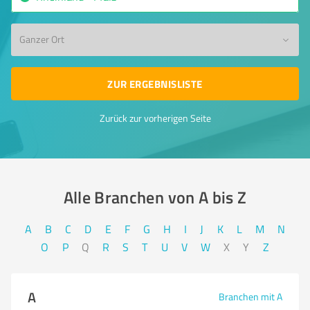
Ganzer Ort
ZUR ERGEBNISLISTE
Zurück zur vorherigen Seite
Alle Branchen von A bis Z​
A
B
C
D
E
F
G
H
I
J
K
L
M
N
O
P
Q
R
S
T
U
V
W
X
Y
Z
A
Branchen mit A