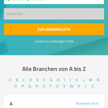
Ganzer Ort
ZUR ERGEBNISLISTE
Zurück zur vorherigen Seite
Alle Branchen von A bis Z​
A
B
C
D
E
F
G
H
I
J
K
L
M
N
O
P
Q
R
S
T
U
V
W
X
Y
Z
A
Branchen mit A