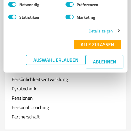
Einwilligungsauswahl
Impressum
|
Datenschutzbestimmungen
Notwendig
Präferenzen
Optiker
Statistiken
Marketing
Onlineshops
Organisationen & Verbände
Details zeigen
Online-Kurse
ALLE ZULASSEN
AUSWAHL ERLAUBEN
ABLEHNEN
P
Branchen mit P
Persönlichkeitsentwicklung
Pyrotechnik
Pensionen
Personal Coaching
Partnerschaft