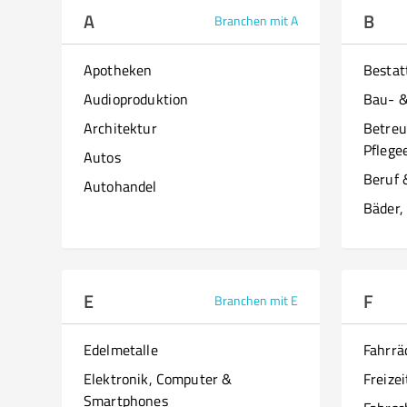
A
B
Branchen mit A
Apotheken
Besta
Audioproduktion
Bau- 
Architektur
Betreu
Pflege
Autos
Beruf 
Autohandel
Bäder,
E
F
Branchen mit E
Edelmetalle
Fahrrä
Elektronik, Computer &
Freizei
Smartphones