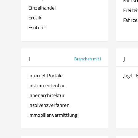
Fahrsc
Einzelhandel
Freize
Erotik
Fahrze
Esoterik
I
J
Branchen mit I
Internet Portale
Jagd- 
Instrumentenbau
Innenarchitektur
Insolvenzverfahren
Immobilienvermittlung