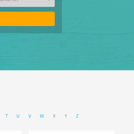
T
U
V
W
X
Y
Z