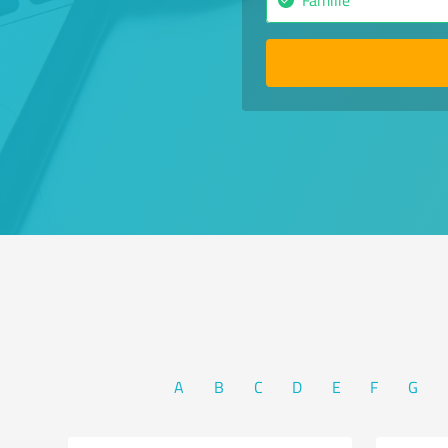
A
B
C
D
E
F
G