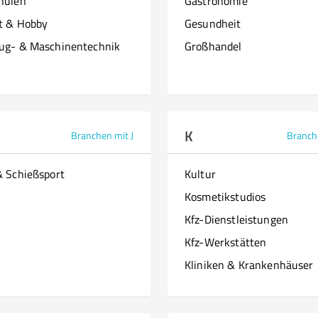
hulen
Gastronomie
it & Hobby
Gesundheit
ug- & Maschinentechnik
Großhandel
K
Branchen mit J
Branch
& Schießsport
Kultur
Kosmetikstudios
Kfz-Dienstleistungen
Kfz-Werkstätten
Kliniken & Krankenhäuser