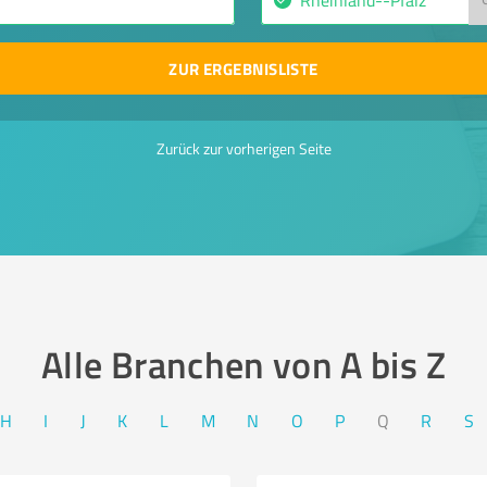
ZUR ERGEBNISLISTE
Zurück zur vorherigen Seite
Alle Branchen von A bis Z​
H
I
J
K
L
M
N
O
P
Q
R
S