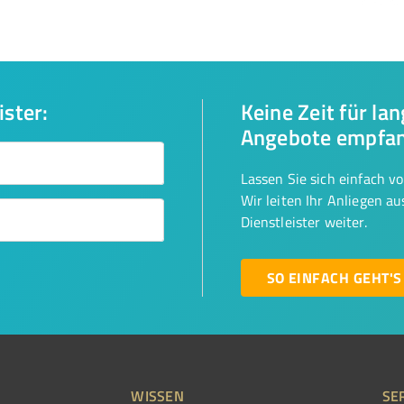
ister:
Keine Zeit für la
Angebote empfa
Lassen Sie sich einfach v
Wir leiten Ihr Anliegen a
Dienstleister weiter.
SO EINFACH GEHT'S
WISSEN
SE