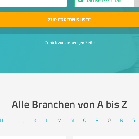
ZUR ERGEBNISLISTE
Zurück zur vorherigen Seite
Alle Branchen von A bis Z​
H
I
J
K
L
M
N
O
P
Q
R
S