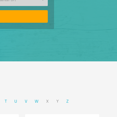
T
U
V
W
X
Y
Z