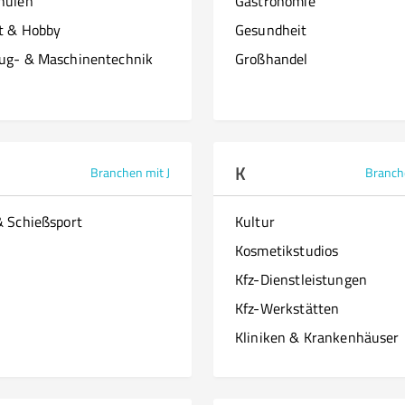
hulen
Gastronomie
it & Hobby
Gesundheit
ug- & Maschinentechnik
Großhandel
K
Branchen mit J
Branch
& Schießsport
Kultur
Kosmetikstudios
Kfz-Dienstleistungen
Kfz-Werkstätten
Kliniken & Krankenhäuser