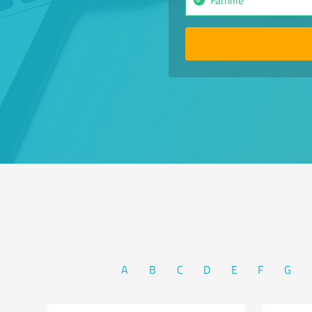
A
B
C
D
E
F
G