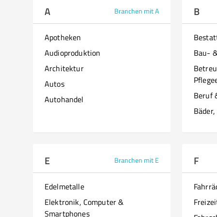
A
B
Branchen mit A
Apotheken
Besta
Audioproduktion
Bau- 
Architektur
Betreu
Pflege
Autos
Beruf 
Autohandel
Bäder,
E
F
Branchen mit E
Edelmetalle
Fahrrä
Elektronik, Computer &
Freizei
Smartphones