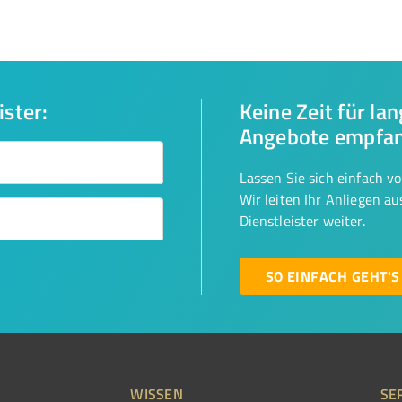
ister:
Keine Zeit für la
Angebote empfa
Lassen Sie sich einfach v
Wir leiten Ihr Anliegen a
Dienstleister weiter.
SO EINFACH GEHT'S
WISSEN
SE