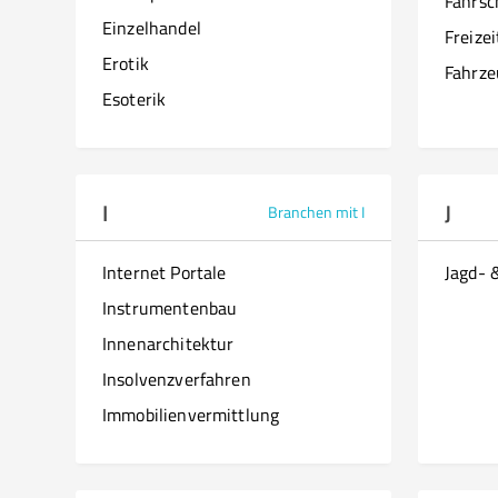
Fahrsc
Einzelhandel
Freize
Erotik
Fahrze
Esoterik
I
J
Branchen mit I
Internet Portale
Jagd- 
Instrumentenbau
Innenarchitektur
Insolvenzverfahren
Immobilienvermittlung