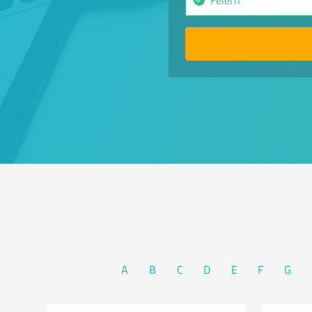
A
B
C
D
E
F
G