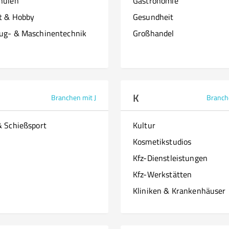
hulen
Gastronomie
it & Hobby
Gesundheit
ug- & Maschinentechnik
Großhandel
K
Branchen mit J
Branch
& Schießsport
Kultur
Kosmetikstudios
Kfz-Dienstleistungen
Kfz-Werkstätten
Kliniken & Krankenhäuser