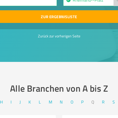
ZUR ERGEBNISLISTE
Zurück zur vorherigen Seite
Alle Branchen von A bis Z​
H
I
J
K
L
M
N
O
P
Q
R
S