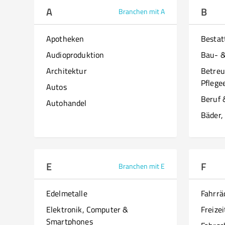
A
B
Branchen mit A
Apotheken
Besta
Audioproduktion
Bau- 
Architektur
Betreu
Pflege
Autos
Beruf 
Autohandel
Bäder,
E
F
Branchen mit E
Edelmetalle
Fahrrä
Elektronik, Computer &
Freizei
Smartphones