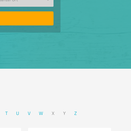
T
U
V
W
X
Y
Z