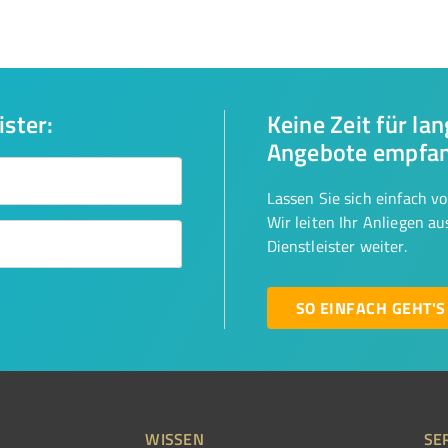
ister:
Keine Zeit für la
Angebote empfa
Lassen Sie sich einfach v
Wir leiten Ihr Anliegen a
Dienstleister weiter.
SO EINFACH GEHT'S
WISSEN
SE