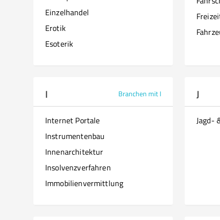
Fahrsc
Einzelhandel
Freize
Erotik
Fahrze
Esoterik
I
J
Branchen mit I
Internet Portale
Jagd- 
Instrumentenbau
Innenarchitektur
Insolvenzverfahren
Immobilienvermittlung