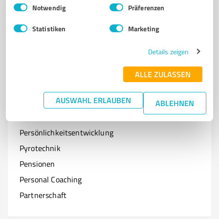
Einwilligungsauswahl
Impressum
|
Datenschutzbestimmungen
Notwendig
Präferenzen
Optiker
Statistiken
Marketing
Onlineshops
Organisationen & Verbände
Details zeigen
Online-Kurse
ALLE ZULASSEN
AUSWAHL ERLAUBEN
ABLEHNEN
P
Branchen mit P
Persönlichkeitsentwicklung
Pyrotechnik
Pensionen
Personal Coaching
Partnerschaft