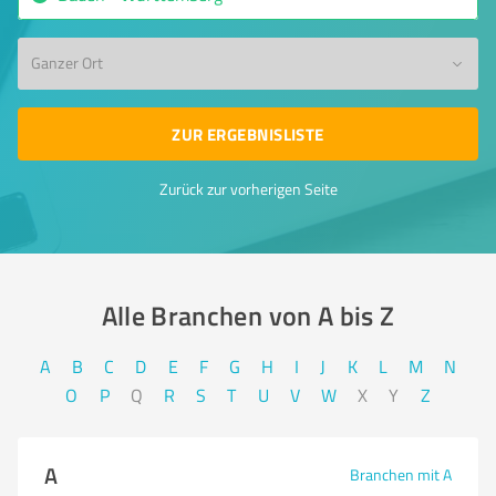
Ganzer Ort
ZUR ERGEBNISLISTE
Zurück zur vorherigen Seite
Alle Branchen von A bis Z​
A
B
C
D
E
F
G
H
I
J
K
L
M
N
O
P
Q
R
S
T
U
V
W
X
Y
Z
A
Branchen mit A