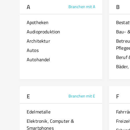
A
B
Branchen mit A
Apotheken
Besta
Audioproduktion
Bau- 
Architektur
Betreu
Pflege
Autos
Beruf 
Autohandel
Bäder,
E
F
Branchen mit E
Edelmetalle
Fahrrä
Elektronik, Computer &
Freizei
Smartphones