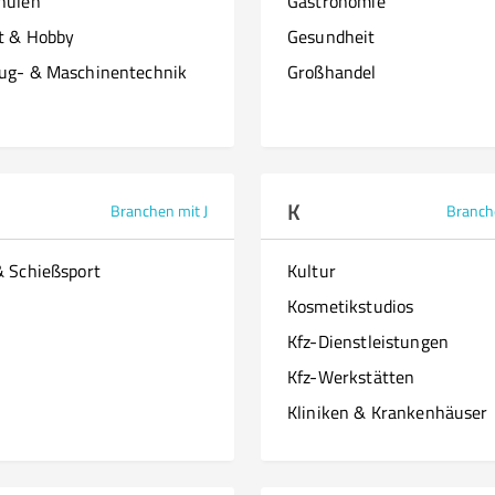
hulen
Gastronomie
it & Hobby
Gesundheit
ug- & Maschinentechnik
Großhandel
K
Branchen mit J
Branch
& Schießsport
Kultur
Kosmetikstudios
Kfz-Dienstleistungen
Kfz-Werkstätten
Kliniken & Krankenhäuser