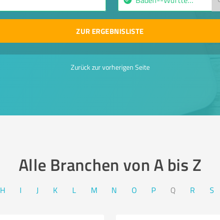
ZUR ERGEBNISLISTE
Zurück zur vorherigen Seite
Alle Branchen von A bis Z​
H
I
J
K
L
M
N
O
P
Q
R
S