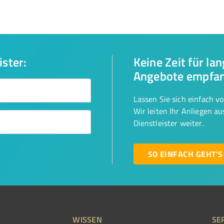
ister:
Keine Zeit für la
Angebote empfa
Lassen Sie sich einfach v
Wir leiten Ihr Anliegen a
Dienstleister weiter.
SO EINFACH GEHT'S
WISSEN
SE