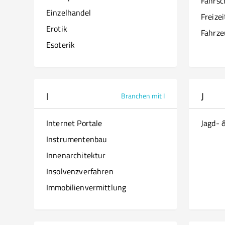
Fahrsc
Einzelhandel
Freize
Erotik
Fahrze
Esoterik
I
J
Branchen mit I
Internet Portale
Jagd- 
Instrumentenbau
Innenarchitektur
Insolvenzverfahren
Immobilienvermittlung