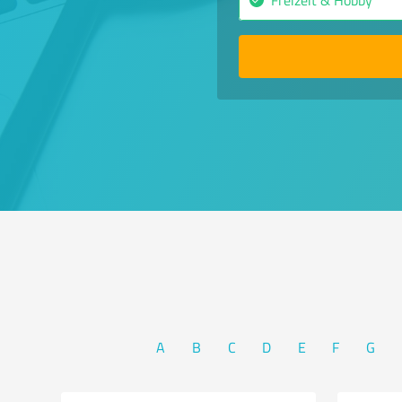
A
B
C
D
E
F
G