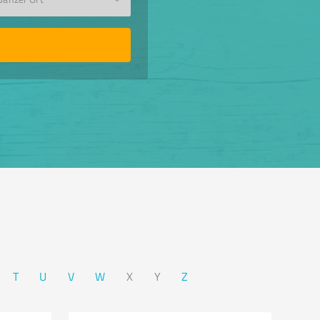
T
U
V
W
X
Y
Z