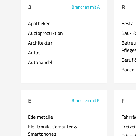
A
B
Branchen mit A
Apotheken
Besta
Audioproduktion
Bau- 
Architektur
Betreu
Pflege
Autos
Beruf 
Autohandel
Bäder,
E
F
Branchen mit E
Edelmetalle
Fahrrä
Elektronik, Computer &
Freizei
Smartphones