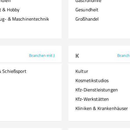
hulen
Gastronomie
it & Hobby
Gesundheit
ug- & Maschinentechnik
Großhandel
K
Branchen mit J
Branch
& Schießsport
Kultur
Kosmetikstudios
Kfz-Dienstleistungen
Kfz-Werkstätten
Kliniken & Krankenhäuser