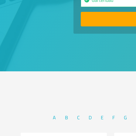
A
B
C
D
E
F
G