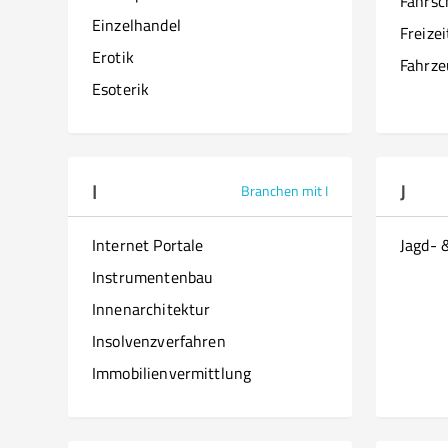
Fahrsc
Einzelhandel
Freize
Erotik
Fahrze
Esoterik
I
J
Branchen mit I
Internet Portale
Jagd- 
Instrumentenbau
Innenarchitektur
Insolvenzverfahren
Immobilienvermittlung