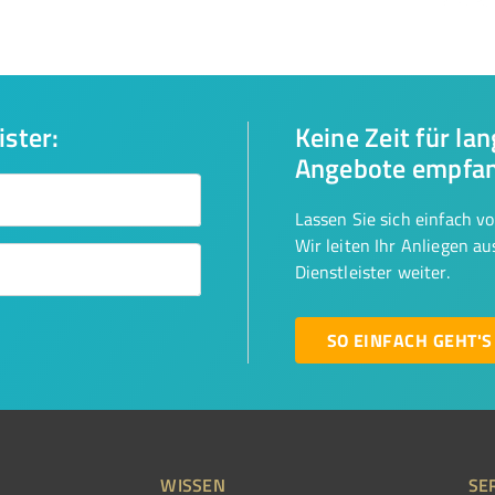
ister:
Keine Zeit für la
Angebote empfa
Lassen Sie sich einfach v
Wir leiten Ihr Anliegen a
Dienstleister weiter.
SO EINFACH GEHT'S
WISSEN
SE