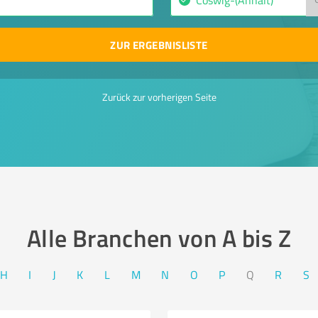
ZUR ERGEBNISLISTE
Zurück zur vorherigen Seite
Alle Branchen von A bis Z​
H
I
J
K
L
M
N
O
P
Q
R
S