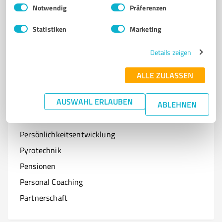
Einwilligungsauswahl
Impressum
|
Datenschutzbestimmungen
Notwendig
Präferenzen
Optiker
Statistiken
Marketing
Onlineshops
Organisationen & Verbände
Details zeigen
Online-Kurse
ALLE ZULASSEN
AUSWAHL ERLAUBEN
ABLEHNEN
P
Branchen mit P
Persönlichkeitsentwicklung
Pyrotechnik
Pensionen
Personal Coaching
Partnerschaft