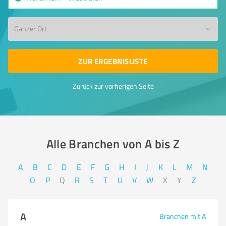
Ganzer Ort
ZUR ERGEBNISLISTE
Zurück zur vorherigen Seite
Alle Branchen von A bis Z​
A
B
C
D
E
F
G
H
I
J
K
L
M
N
O
P
Q
R
S
T
U
V
W
X
Y
Z
A
Branchen mit A