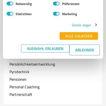
Einwilligungsauswahl
Impressum
|
Datenschutzbestimmungen
Notwendig
Präferenzen
Optiker
Statistiken
Marketing
Onlineshops
Organisationen & Verbände
Details zeigen
Online-Kurse
ALLE ZULASSEN
AUSWAHL ERLAUBEN
ABLEHNEN
P
Branchen mit P
Persönlichkeitsentwicklung
Pyrotechnik
Pensionen
Personal Coaching
Partnerschaft