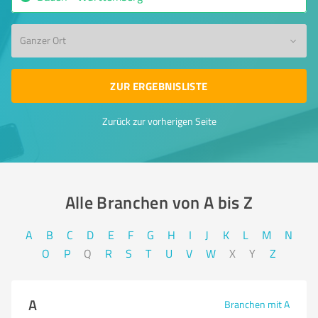
Ganzer Ort
ZUR ERGEBNISLISTE
Zurück zur vorherigen Seite
Alle Branchen von A bis Z​
A
B
C
D
E
F
G
H
I
J
K
L
M
N
O
P
Q
R
S
T
U
V
W
X
Y
Z
A
Branchen mit A