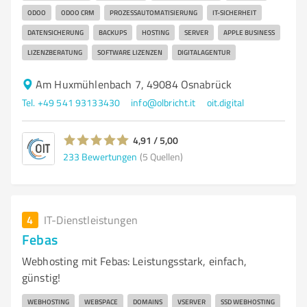
ODOO
ODOO CRM
PROZESSAUTOMATISIERUNG
IT-SICHERHEIT
DATENSICHERUNG
BACKUPS
HOSTING
SERVER
APPLE BUSINESS
LIZENZBERATUNG
SOFTWARE LIZENZEN
DIGITALAGENTUR
Am Huxmühlenbach 7, 49084 Osnabrück
Tel. +49 541 93133430
info@olbricht.it
oit.digital
4,91 / 5,00
233
Bewertungen
(5 Quellen)
4
IT-Dienstleistungen
Febas
Webhosting mit Febas: Leistungsstark, einfach,
günstig!
WEBHOSTING
WEBSPACE
DOMAINS
VSERVER
SSD WEBHOSTING