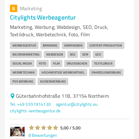
8
Marketing
Citylights Werbeagentur
Marketing, Werbung, Webdesign, SEO, Druck,
Textildruck, Werbetechnik, Foto, Film
WERBEAGENTUR
BRANDING
KAMPAGNEN
CONTENT-PRODUKTION
NEUROMARKETING
WEBDESIGN
SEO
SEM
GEO
SOCIAL MEDIA
FOTO
FILM
DRUCKSACHEN
TEXTILDRUCK
WERBETECHNIK
HOCHWERTIGE WERBEARTIKEL
FAHRZEUGWERBUNG
POS WERBUNG
AUSSENWERBUNG
Güterbahnhofstraße 11B, 37154 Northeim
Tel. +49 5551914130
agentur@citylights.eu
citylights-werbeagentur.de
5,00 / 5,00
8
Bewertungen