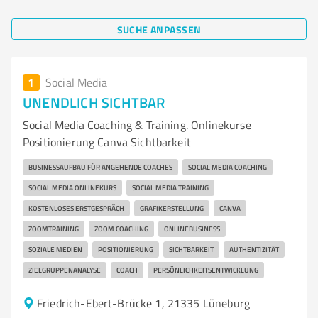
SUCHE ANPASSEN
1
Social Media
UNENDLICH SICHTBAR
Social Media Coaching & Training. Onlinekurse
Positionierung Canva Sichtbarkeit
BUSINESSAUFBAU FÜR ANGEHENDE COACHES
SOCIAL MEDIA COACHING
SOCIAL MEDIA ONLINEKURS
SOCIAL MEDIA TRAINING
KOSTENLOSES ERSTGESPRÄCH
GRAFIKERSTELLUNG
CANVA
ZOOMTRAINING
ZOOM COACHING
ONLINEBUSINESS
SOZIALE MEDIEN
POSITIONIERUNG
SICHTBARKEIT
AUTHENTIZITÄT
ZIELGRUPPENANALYSE
COACH
PERSÖNLICHKEITSENTWICKLUNG
Friedrich-Ebert-Brücke 1, 21335 Lüneburg