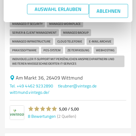
VINTEGO - IT-Lösungen für Ihren Erfolg
AUSWAHL ERLAUBEN
ABLEHNEN
IT Consult
MANAGED IT SECURITY
MANAGED WORKPLACE
SERVER & CLIENT MANAGEMENT
MANAGED BACKUP
MANAGED INFRASTRUCTURE
CLOUD TELEFONIE
E-MAIL ARCHIVE
PRAXISSOFTWARE
POS-SYSTEM
ZEITERFASSUNG
WEBHOSTING
INDIVIDUELLER IT-SUPPORT MIT PERSÖNLICHEN ANSPRECHPARTNERN UND
WEITEREN MASSGESCHNEIDERTEN IT-SERVICES
Am Markt 36, 26409 Wittmund
Tel. +49 4462 9232890
tleubner@vintego.de
wittmund.vintego.de/
5,00 / 5,00
8
Bewertungen
(2 Quellen)