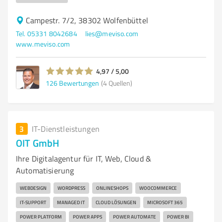
Campestr. 7/2, 38302 Wolfenbüttel
Tel. 05331 8042684
lies@meviso.com
www.meviso.com
4,97 / 5,00
126
Bewertungen
(4 Quellen)
3
IT-Dienstleistungen
OIT GmbH
Ihre Digitalagentur für IT, Web, Cloud &
Automatisierung
WEBDESIGN
WORDPRESS
ONLINESHOPS
WOOCOMMERCE
IT-SUPPORT
MANAGED IT
CLOUD LÖSUNGEN
MICROSOFT 365
POWER PLATFORM
POWER APPS
POWER AUTOMATE
POWER BI