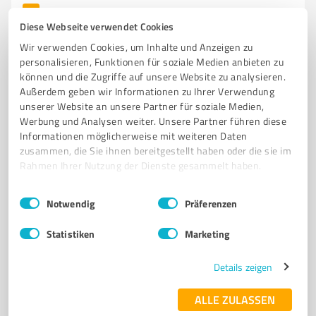
6
Social Media
Diese Webseite verwendet Cookies
MarBe Media
Wir verwenden Cookies, um Inhalte und Anzeigen zu
Ihre externe Marketing-Abteilung: Ergebnisse statt
personalisieren, Funktionen für soziale Medien anbieten zu
Ausreden.
können und die Zugriffe auf unsere Website zu analysieren.
Außerdem geben wir Informationen zu Ihrer Verwendung
SOCIAL MEDIA
WERBEANZEIGEN
WEBDESIGN
ONLINE MARKETING
unserer Website an unsere Partner für soziale Medien,
RECRUITING
MEHR KUNDEN
QUALIFIZIERTES PERSONAL
Werbung und Analysen weiter. Unsere Partner führen diese
Informationen möglicherweise mit weiteren Daten
Denecken Heide 9, 30900 Wedemark
zusammen, die Sie ihnen bereitgestellt haben oder die sie im
Rahmen Ihrer Nutzung der Dienste gesammelt haben.
Tel. +49 1573 5451169
office@marbe-media.de
www.marbe-media.de/
Einwilligungsauswahl
Impressum
|
Datenschutzbestimmungen
Notwendig
Präferenzen
4,95 / 5,00
Statistiken
Marketing
20
Bewertungen
(2 Quellen)
Details zeigen
ALLE ZULASSEN
7
IT-Dienstleistungen