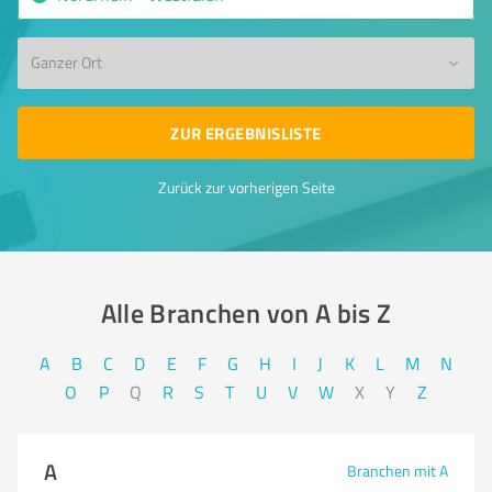
Ganzer Ort
ZUR ERGEBNISLISTE
Zurück zur vorherigen Seite
Alle Branchen von A bis Z​
A
B
C
D
E
F
G
H
I
J
K
L
M
N
O
P
Q
R
S
T
U
V
W
X
Y
Z
A
Branchen mit A