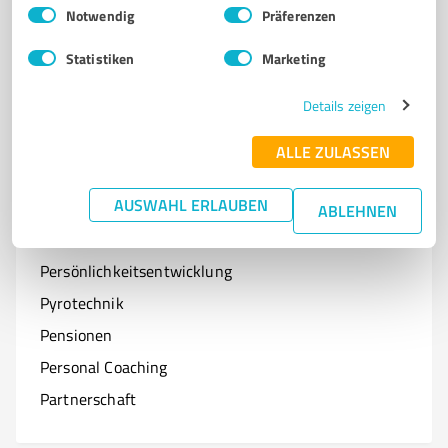
Einwilligungsauswahl
Impressum
|
Datenschutzbestimmungen
Notwendig
Präferenzen
Optiker
Statistiken
Marketing
Onlineshops
Organisationen & Verbände
Details zeigen
Online-Kurse
ALLE ZULASSEN
AUSWAHL ERLAUBEN
ABLEHNEN
P
Branchen mit P
Persönlichkeitsentwicklung
Pyrotechnik
Pensionen
Personal Coaching
Partnerschaft