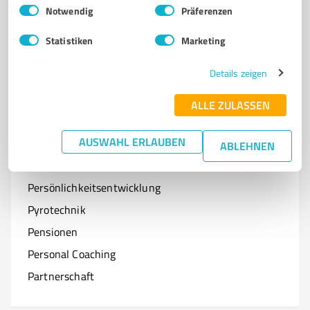
Einwilligungsauswahl
Impressum
|
Datenschutzbestimmungen
Notwendig
Präferenzen
Optiker
Statistiken
Marketing
Onlineshops
Organisationen & Verbände
Details zeigen
Online-Kurse
ALLE ZULASSEN
AUSWAHL ERLAUBEN
ABLEHNEN
P
Branchen mit P
Persönlichkeitsentwicklung
Pyrotechnik
Pensionen
Personal Coaching
Partnerschaft