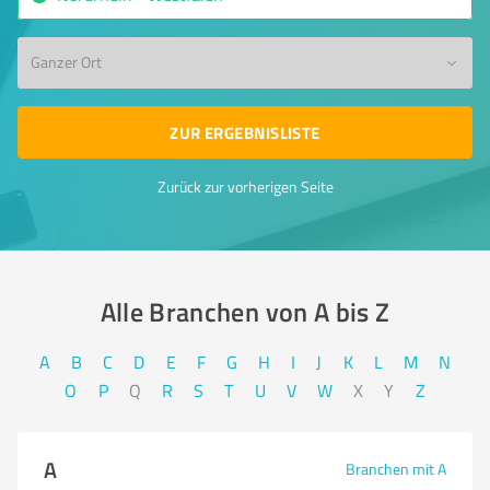
Ganzer Ort
ZUR ERGEBNISLISTE
Zurück zur vorherigen Seite
Alle Branchen von A bis Z​
A
B
C
D
E
F
G
H
I
J
K
L
M
N
O
P
Q
R
S
T
U
V
W
X
Y
Z
A
Branchen mit A