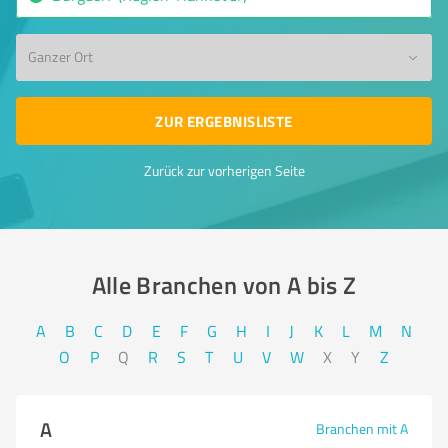
Ganzer Ort
ZUR ERGEBNISLISTE
Zurück zur vorherigen Seite
Alle Branchen von A bis Z​
A
B
C
D
E
F
G
H
I
J
K
L
M
N
O
P
Q
R
S
T
U
V
W
X
Y
Z
A
Branchen mit A