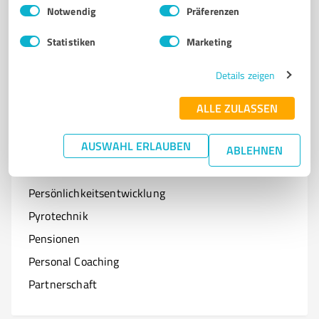
Einwilligungsauswahl
Impressum
|
Datenschutzbestimmungen
Notwendig
Präferenzen
Optiker
Statistiken
Marketing
Onlineshops
Organisationen & Verbände
Details zeigen
Online-Kurse
ALLE ZULASSEN
AUSWAHL ERLAUBEN
ABLEHNEN
P
Branchen mit P
Persönlichkeitsentwicklung
Pyrotechnik
Pensionen
Personal Coaching
Partnerschaft