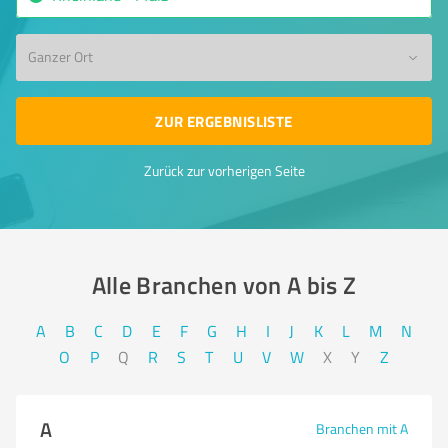
Ganzer Ort
ZUR ERGEBNISLISTE
Zurück zur vorherigen Seite
Alle Branchen von A bis Z​
A
B
C
D
E
F
G
H
I
J
K
L
M
N
O
P
Q
R
S
T
U
V
W
X
Y
Z
A
Branchen mit A