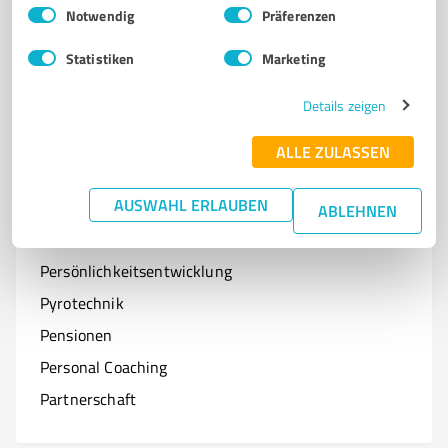
Einwilligungsauswahl
Impressum
|
Datenschutzbestimmungen
Notwendig
Präferenzen
Optiker
Statistiken
Marketing
Onlineshops
Organisationen & Verbände
Details zeigen
Online-Kurse
ALLE ZULASSEN
AUSWAHL ERLAUBEN
ABLEHNEN
P
Branchen mit P
Persönlichkeitsentwicklung
Pyrotechnik
Pensionen
Personal Coaching
Partnerschaft