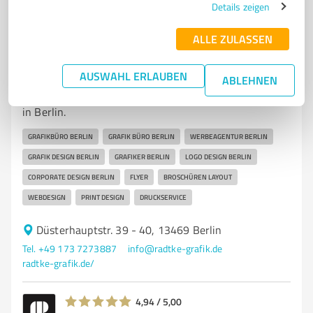
Details zeigen
ALLE ZULASSEN
7
Mediengestaltung
Radtke Grafik & Design Berlin
AUSWAHL ERLAUBEN
ABLEHNEN
Kommunikation & Design neu gedacht. Ihr Grafikbüro
in Berlin.
GRAFIKBÜRO BERLIN
GRAFIK BÜRO BERLIN
WERBEAGENTUR BERLIN
GRAFIK DESIGN BERLIN
GRAFIKER BERLIN
LOGO DESIGN BERLIN
CORPORATE DESIGN BERLIN
FLYER
BROSCHÜREN LAYOUT
WEBDESIGN
PRINT DESIGN
DRUCKSERVICE
Düsterhauptstr. 39 - 40, 13469 Berlin
Tel. +49 173 7273887
info@radtke-grafik.de
radtke-grafik.de/
4,94 / 5,00