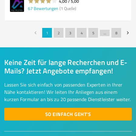
4,00 / 5,00
67
Bewertungen
(1 Quelle)
1
2
3
4
5
…
8
Keine Zeit für lange Recherchen und E-
Mails? Jetzt Angebote empfangen!
Lassen Sie sich einfach von passenden Experten in Ihrer
Nähe kontaktieren! Wir leiten Ihr Anliegen aus einem
kurzen Formular an bis zu 20 passende Dienstleister weiter.
SO EINFACH GEHT'S