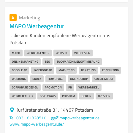
4
Marketing
MAPO Werbeagentur
... die von Kunden empfohlene Werbeagentur aus
Potsdam
MAPO
WERBEAGENTUR
WEBSITE
WEBDESIGN
ONLINEMARKETING
SEO
SUCHMASCHINENOPTIMIERUNG
GOOGLE AD
FACEBOOK AD
MARKETING
BERATUNG
CONSULTING
WERBUNG
DRUCK
HOMEPAGE
ONLINESHOP
SOCIAL MEDIA
CORPORATE DESIGN
PROMOTION
PR
WERBEARTIKEL
WERBETECHNIK
GIVE AWAYS
POTSDAM
BERLIN
DRESDEN
Kurfürstenstraße 31, 14467 Potsdam
Tel. 0331 81328510
gg@mapowerbeagentur.de
www.mapo-werbeagentur.de/