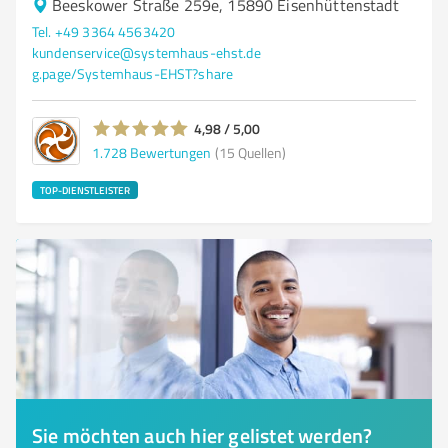
Beeskower Straße 259e, 15890 Eisenhüttenstadt
Tel. +49 3364 4563420
kundenservice@systemhaus-ehst.de
g.page/Systemhaus-EHST?share
4,98 / 5,00
1.728
Bewertungen
(15 Quellen)
TOP-DIENSTLEISTER
Sie möchten auch hier gelistet werden?