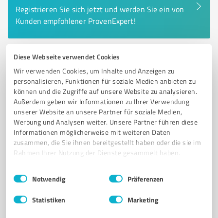
Registrieren Sie sich jetzt und werden Sie ein von
Kunden empfohlener ProvenExpert!
Diese Webseite verwendet Cookies
6
Online Marketing
Wir verwenden Cookies, um Inhalte und Anzeigen zu
Autima ®
personalisieren, Funktionen für soziale Medien anbieten zu
können und die Zugriffe auf unsere Website zu analysieren.
KI-Agentur, KI-Dienstleistungen, n8n Workflows,
Außerdem geben wir Informationen zu Ihrer Verwendung
Marketing Automation
unserer Website an unsere Partner für soziale Medien,
Werbung und Analysen weiter. Unsere Partner führen diese
KI-AGENTEN
N8N AUTOMATIONS
MARKETING-AUTOMATISIERUNG
Informationen möglicherweise mit weiteren Daten
E-MAIL MARKETING
zusammen, die Sie ihnen bereitgestellt haben oder die sie im
Rahmen Ihrer Nutzung der Dienste gesammelt haben.
Mühlensteig 2, 14542 Werder Havel
Tel. 03327 573520
kontakt@autima.de
autima.de/
Einwilligungsauswahl
Impressum
|
Datenschutzbestimmungen
Notwendig
Präferenzen
4,94 / 5,00
Statistiken
Marketing
519
Bewertungen
(3 Quellen)