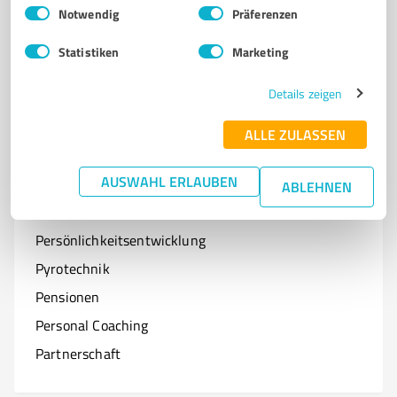
Einwilligungsauswahl
Impressum
|
Datenschutzbestimmungen
Notwendig
Präferenzen
Optiker
Statistiken
Marketing
Onlineshops
Organisationen & Verbände
Details zeigen
Online-Kurse
ALLE ZULASSEN
AUSWAHL ERLAUBEN
ABLEHNEN
P
Branchen mit P
Persönlichkeitsentwicklung
Pyrotechnik
Pensionen
Personal Coaching
Partnerschaft