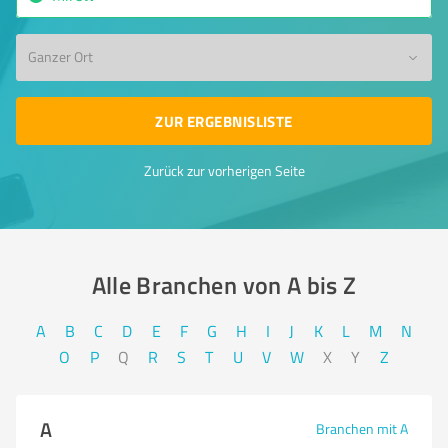
Ganzer Ort
ZUR ERGEBNISLISTE
Zurück zur vorherigen Seite
Alle Branchen von A bis Z​
A
B
C
D
E
F
G
H
I
J
K
L
M
N
O
P
Q
R
S
T
U
V
W
X
Y
Z
A
Branchen mit A