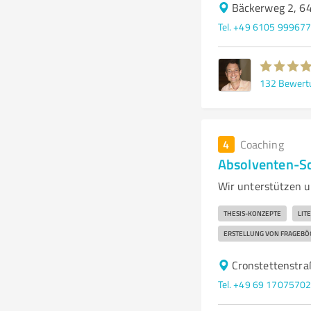
Bäckerweg 2, 6
Tel. +49 6105 99967
132
Bewert
4
Coaching
Absolventen-S
Wir unterstützen u
THESIS-KONZEPTE
LIT
ERSTELLUNG VON FRAGEBÖ
Cronstettenstra
Tel. +49 69 1707570