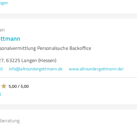
ngen
gen
ottmann
sonalvermittlung Personalsuche Backoffice
27, 63225 Langen (Hessen)
30
info@allroundergottmann.de
www.allroundergottmann.de/
5,00 / 5,00
g
beratung