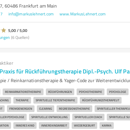
7, 60486 Frankfurt am Main
57
info@markuslehnert.com
www.MarkusLehnert.com
5,00 / 5,00
ungen
(6 Quellen)
aktiker
Praxis für Rückführungstherapie Dipl.-Psych. Ulf P
ie / Reinkarnationstherapie & Yager-Code zur Weiterentwicklu
REINKARNATIONSTHERAPIE
RÜCKFÜHRUNGEN
PSYCHOTHERAPIE
PSYCHOLOGE
ACHING
THERAPIE
SPIRITUELLE TIEFENTHERAPIE
RÜCKFÜHRUNGSTHERAPEUT
UT
FREMDENERGIEN
CLEARING
REGRESSIONSTHERAPIE
SPIRITUELLER THERAPEU
ELLER PSYCHOLOGE
SPIRITUELLE ENTWICKLUNG
SPIRITUELLER COACH
SPIRITUELLE S
NATION
INNERES KIND
INNEREKINDARBEIT
WIEDERGEBURT
KARMA