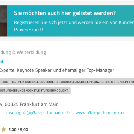
Sie möchten auch hier gelistet werden?
Registrieren Sie sich jetzt und werden Sie ein von Kund
ProvenExpert!
ldung & Weiterbildung
la
Experte, Keynote Speaker und ehemaliger Top-Manager
 P3AK – HIGH PERFORMANCE BOUTIQUE HAT MAURO SCIANGULA EIN GANZHEITLICHES KONZEPT EN
ÖST UND GESUNDE HÖCHSTLEISTUNG ERMÖGLICHT.
4, 60325 Frankfurt am Main
4
msciangula@p3ak-performance.de
www.p3ak-performance.de
5,00 / 5,00