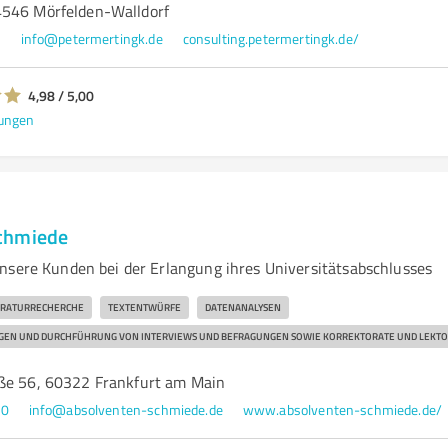
4546 Mörfelden-Walldorf
7
info@petermertingk.de
consulting.petermertingk.de/
4,98 / 5,00
ungen
chmiede
nsere Kunden bei der Erlangung ihres Universitätsabschlusses
ERATURRECHERCHE
TEXTENTWÜRFE
DATENANALYSEN
GEN UND DURCHFÜHRUNG VON INTERVIEWS UND BEFRAGUNGEN SOWIE KORREKTORATE UND LEKTO
ße 56, 60322 Frankfurt am Main
20
info@absolventen-schmiede.de
www.absolventen-schmiede.de/