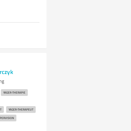
arczyk
ng
YAGER-THERAPIE
T
YAGER-THERAPEUT
UPERVISION