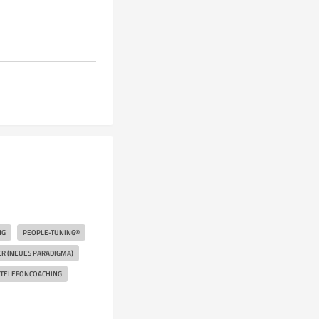
NG
PEOPLE-TUNING®
ER (NEUES PARADIGMA)
TELEFONCOACHING