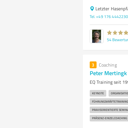
Letzter Hasenpf
Tel. +49 176 444223
54
Bewertu
3
Coaching
Peter Mertingk
EQ Training seit 1
KEYNOTE
ORGANISATI
FÜHRUNGSKRÄFTETRAININ
PRAXISORIENTIERTE SEMIN
PRÄSENZ-EINZELCOACHING