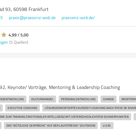
ad 93, 60598 Frankfurt
05
praxis@praesenz-web.de
praesenz-web.de/
4,99 / 5,00
ngen
(5 Quellen)
992, Keynote/ Vorträge, Mentoring & Leadership Coaching
ONSENTWICKLUNG
KULTURWANDEL
PERSONALENTWICKLUNG
CHANGE
MENTORI
G
EXECUTIVE COACHING
LÖSUNGSORIENTIERTES KURZZEIT-COACHING NACH STEVE DE SHAZ
ARE ZUM TRAINING EMOTIONALER INTELLIGENZ MIT UNTERSCHIEDLICHSTEN SCHWERPUNKTEN
DAS "NÜTZLICHE GESPRÄCHE" AUF DER LAUFSTRECKE" (OUTDOOR)
U.V.M.