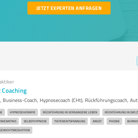
JETZT EXPERTEN ANFRAGEN
aktiker
t Coaching
, Business-Coach, Hypnosecoach (CHt), Rückführungscoach, Aut
SE
HYPNOSEHERAPIE
RÜCKFÜHRUNG IN VERGANGENE LEBEN
RÜCKFÜHRUNG IN DAS 
ERKENNTNIS
SELBSTHYPNOSE
TIEFENENTSPANNUNG
ANGST
PHOBIE
BURNO
GEWICHTSREDUKTION