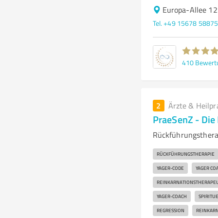
Europa-Allee 12
Tel. +49 15678 5887
410
Bewert
2
Ärzte & Heilpr
PraeSenZ - Die 
Rückführungstherap
RÜCKFÜHRUNGSTHERAPIE
YAGER-CODE
YAGER CO
REINKARNATIONSTHERAPE
YAGER-COACH
SPIRITU
REGRESSION
REINKAR