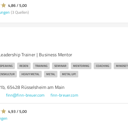
4,86 / 5,00
ungen
(3 Quellen)
Leadership Trainer | Business Mentor
SPEAKING
REDEN
TRAINING
SEMINAR
MENTORING
COACHING
MINDSET
ENSKULTUR
HEAVY METAL
METAL
METAL UP!
 1b, 65428 Rüsselsheim am Main
4
finn@finn-breuer.com
finn-breuer.com
4,93 / 5,00
ngen