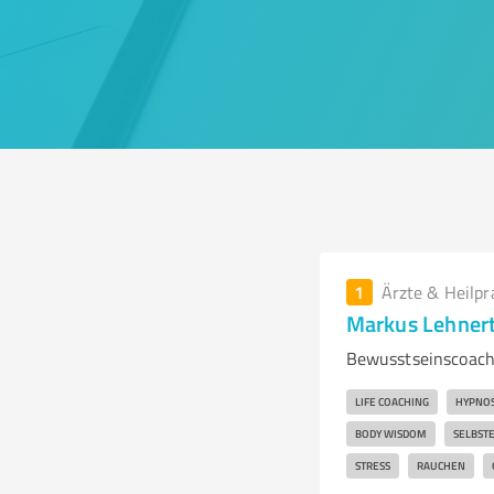
1
Ärzte & Heilpr
Markus Lehner
Bewusstseinscoach
LIFE COACHING
HYPNO
BODY WISDOM
SELBST
STRESS
RAUCHEN