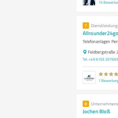
15
Bewertu
7
Dienstleistun
Allrounder24g
Telefonanlagen Per
Feldbergstraße 
Tel. +49 6103 20769
1
Bewertun
8
Unternehmens
Jochen Bloß