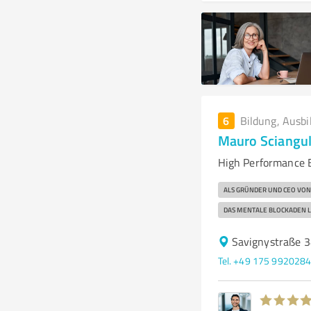
6
Bildung, Ausbi
Mauro Sciangu
High Performance 
ALS GRÜNDER UND CEO VON
DAS MENTALE BLOCKADEN L
Savignystraße 3
Tel. +49 175 992028