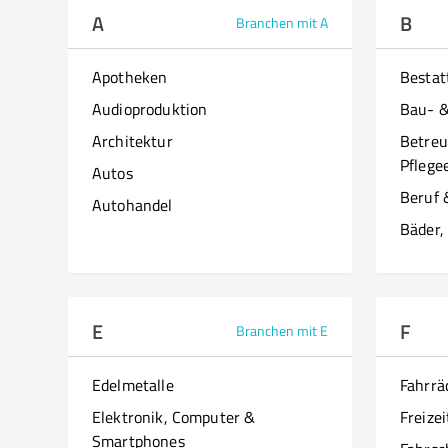
A
B
Branchen mit A
Apotheken
Besta
Audioproduktion
Bau- 
Architektur
Betreu
Pflege
Autos
Beruf 
Autohandel
Bäder,
E
F
Branchen mit E
Edelmetalle
Fahrrä
Elektronik, Computer &
Freizei
Smartphones