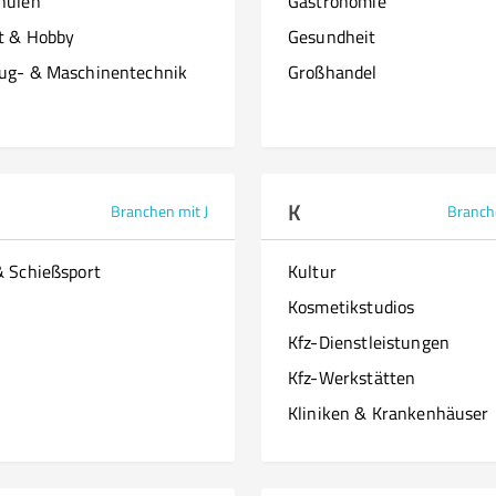
hulen
Gastronomie
it & Hobby
Gesundheit
ug- & Maschinentechnik
Großhandel
K
Branchen mit J
Branch
& Schießsport
Kultur
Kosmetikstudios
Kfz-Dienstleistungen
Kfz-Werkstätten
Kliniken & Krankenhäuser