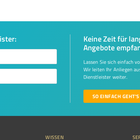
ister:
Keine Zeit für la
Angebote empfa
Lassen Sie sich einfach v
Wir leiten Ihr Anliegen a
Dienstleister weiter.
SO EINFACH GEHT'S
WISSEN
SE