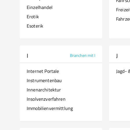
Fahrsc
Einzelhandel
Freize
Erotik
Fahrze
Esoterik
I
J
Branchen mit I
Internet Portale
Jagd- 
Instrumentenbau
Innenarchitektur
Insolvenzverfahren
Immobilienvermittlung