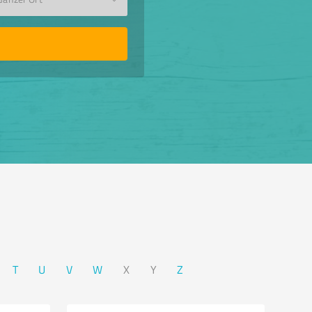
T
U
V
W
X
Y
Z